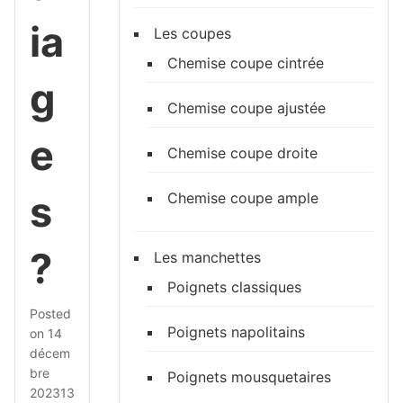
ia
Les coupes
Chemise coupe cintrée
g
Chemise coupe ajustée
e
Chemise coupe droite
s
Chemise coupe ample
?
Les manchettes
Poignets classiques
Posted
Poignets napolitains
on
14
décem
bre
Poignets mousquetaires
2023
13