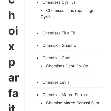
Chemises Cyrillus
Chemises sans repassage
h
Cyrillus
oi
Chemises Fil à Fil
x
Chemises Gaastra
p
Chemises Gant
Chemises Gant Co-Op
ar
Chemise Levis
fa
Chemises Marco Serrusi
Chemise Marco Serussi Slim
it