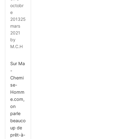
octobr
e
2013
25
mars
2021
by
M.C.H
Sur Ma
-
Chemi
se-
Homm
e.com,
on
parle
beauco
up de
prêt-à-