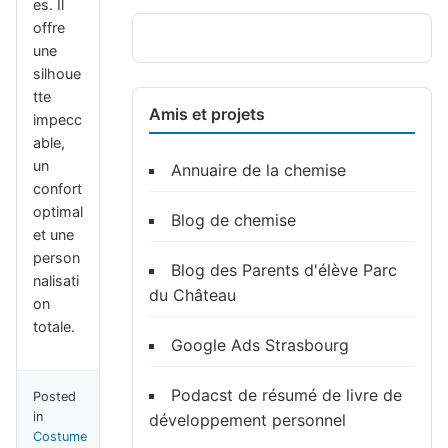
es. Il
offre
une
silhoue
tte
Amis et projets
impecc
able,
un
Annuaire de la chemise
confort
optimal
Blog de chemise
et une
person
Blog des Parents d'élève Parc
nalisati
du Château
on
totale.
Google Ads Strasbourg
Podacst de résumé de livre de
Posted
in
développement personnel
Costume