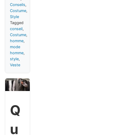
Conseils
,
Costume
,
Style
Tagged
conseil
,
Costume
,
homme
,
mode
homme
,
style
,
Veste
Q
u