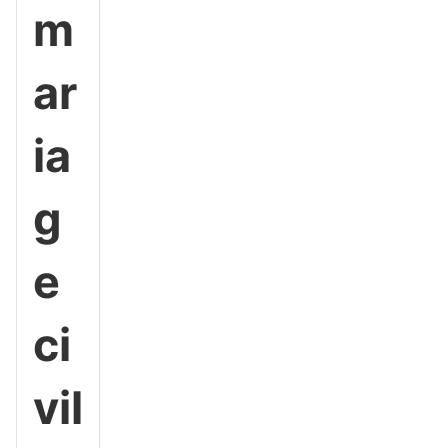
m
ar
ia
g
e
ci
vil