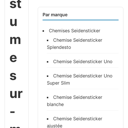
st
Par marque
u
Chemises Seidensticker
m
Chemise Seidensticker
Splendesto
e
Chemise Seidensticker Uno
s
Chemise Seidensticker Uno
Super Slim
ur
Chemise Seidensticker
blanche
-
Chemise Seidensticker
ajustée