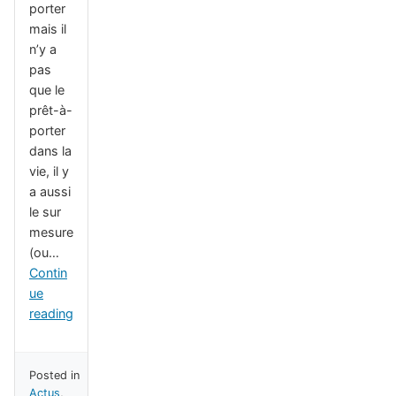
porter
mais il
n’y a
pas
que le
prêt-à-
porter
dans la
vie, il y
a aussi
le sur
mesure
(ou…
Contin
ue
reading
Posted in
Actus
,