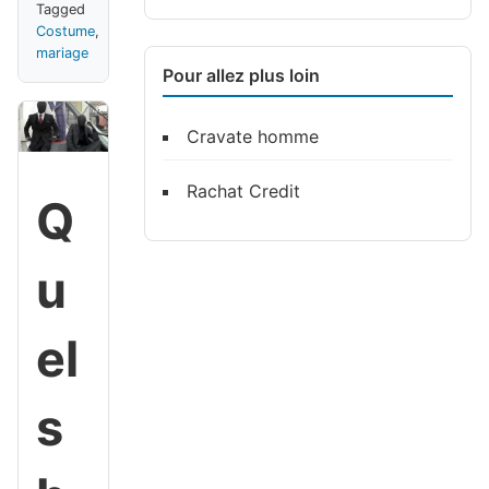
Tagged
Costume
,
mariage
Pour allez plus loin
Cravate homme
Rachat Credit
Q
u
el
s