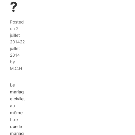
?
Posted
on
2
juillet
2014
22
juillet
2014
by
M.C.H
Le
mariag
e civile,
au
même
titre
que le
mariag