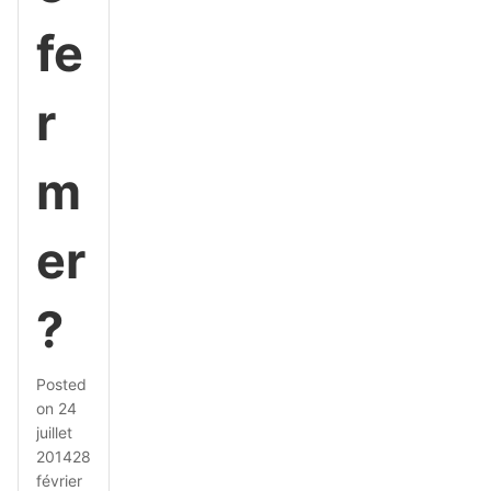
fe
r
m
er
?
Posted
on
24
juillet
2014
28
février