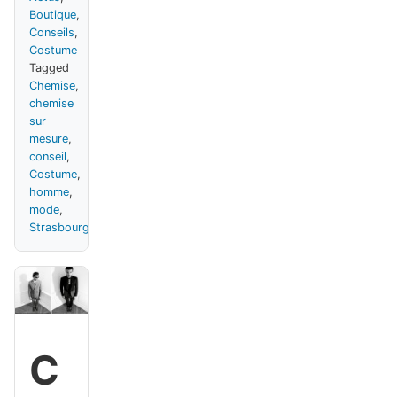
Boutique
,
Conseils
,
Costume
Tagged
Chemise
,
chemise
sur
mesure
,
conseil
,
Costume
,
homme
,
mode
,
Strasbourg
C