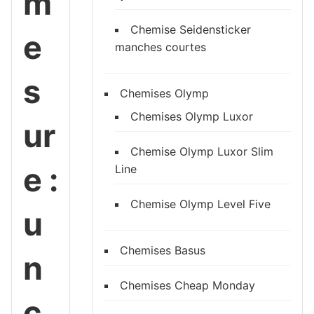
m
Chemise Seidensticker
e
manches courtes
s
Chemises Olymp
Chemises Olymp Luxor
ur
Chemise Olymp Luxor Slim
e :
Line
Chemise Olymp Level Five
u
Chemises Basus
n
Chemises Cheap Monday
c