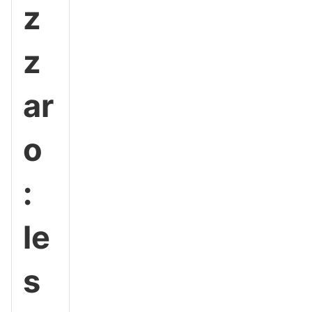
z
z
ar
o
:
le
s