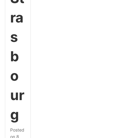
ra
s
b
o
ur
g
Posted
on
8