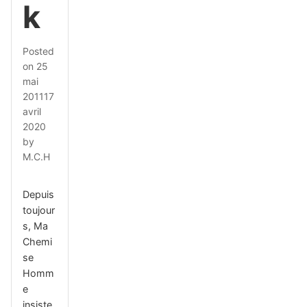
k
Posted
on
25
mai
2011
17
avril
2020
by
M.C.H
Depuis
toujour
s, Ma
Chemi
se
Homm
e
insiste