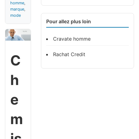
homme
,
marque
,
mode
Pour allez plus loin
Cravate homme
Rachat Credit
C
h
e
m
is