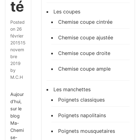
té
Les coupes
Chemise coupe cintrée
Posted
on
26
février
Chemise coupe ajustée
2015
15
novem
Chemise coupe droite
bre
2019
Chemise coupe ample
by
M.C.H
Les manchettes
Aujour
Poignets classiques
d’hui,
sur le
Poignets napolitains
blog
Ma-
Chemi
Poignets mousquetaires
se-