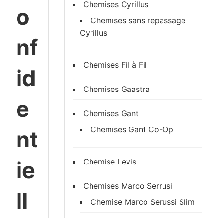
Chemises Cyrillus
o
Chemises sans repassage
Cyrillus
nf
Chemises Fil à Fil
id
Chemises Gaastra
e
Chemises Gant
Chemises Gant Co-Op
nt
ie
Chemise Levis
Chemises Marco Serrusi
ll
Chemise Marco Serussi Slim