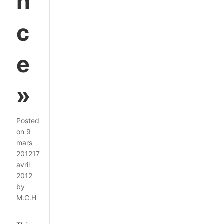
n
c
e
»
Posted
on
9
mars
2012
17
avril
2012
by
M.C.H