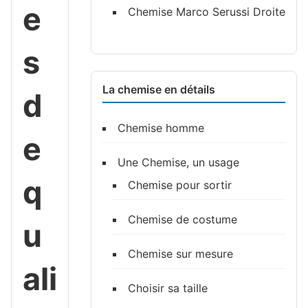
e
Chemise Marco Serussi Droite
s
La chemise en détails
d
Chemise homme
e
Une Chemise, un usage
q
Chemise pour sortir
Chemise de costume
u
Chemise sur mesure
ali
Choisir sa taille