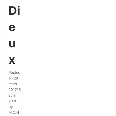
Di
e
u
x
Posted
on
28
mars
2012
15
avril
2020
by
M.C.H