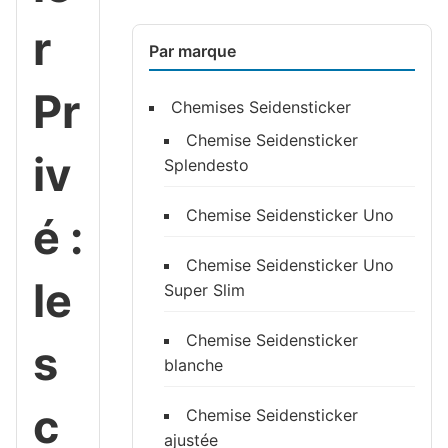
r
Par marque
Pr
Chemises Seidensticker
Chemise Seidensticker
iv
Splendesto
Chemise Seidensticker Uno
é :
Chemise Seidensticker Uno
le
Super Slim
Chemise Seidensticker
s
blanche
c
Chemise Seidensticker
ajustée