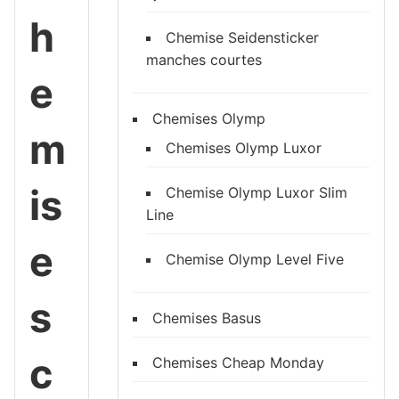
h
Chemise Seidensticker
manches courtes
e
Chemises Olymp
m
Chemises Olymp Luxor
is
Chemise Olymp Luxor Slim
Line
e
Chemise Olymp Level Five
s
Chemises Basus
c
Chemises Cheap Monday