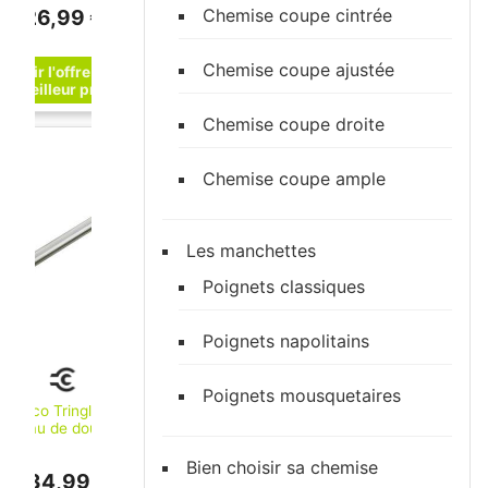
26,99 €
Chemise coupe cintrée
Chemise coupe ajustée
Chemise coupe droite
Chemise coupe ample
Les manchettes
Poignets classiques
Poignets napolitains
Poignets mousquetaires
Keuco Tringle de
rideau de douche
Plan chromée, 1100
mm (14930011100)
Bien choisir sa chemise
134,99 €