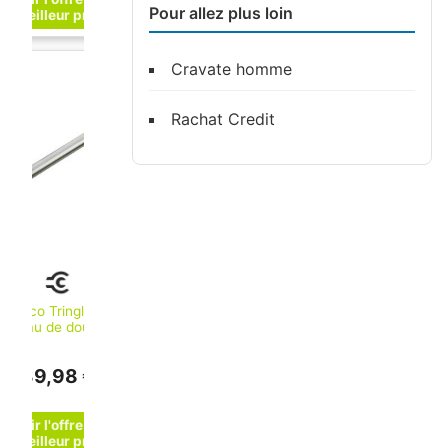
Pour allez plus loin
Cravate homme
Rachat Credit
Keuco Tringle de
rideau de douche
Plan Aluminium
argenté anodisé,
39,98 €
900 mm
(14930170900)