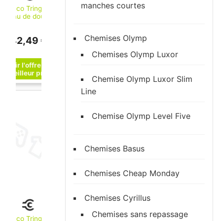
manches courtes
Keuco Tringle à
rideau de douche
Plan chromée, 800
mm (14930010800)
Chemises Olymp
42,49 €
Chemises Olymp Luxor
Chemise Olymp Luxor Slim
Line
Chemise Olymp Level Five
Chemises Basus
Chemises Cheap Monday
Chemises Cyrillus
Chemises sans repassage
Keuco Tringle à