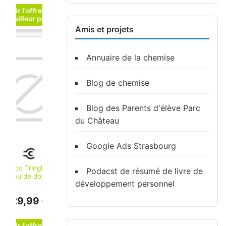
Amis et projets
Annuaire de la chemise
Blog de chemise
Blog des Parents d'élève Parc
du Château
Google Ads Strasbourg
Keuco Tringle de
Podacst de résumé de livre de
rideau de douche
développement personnel
Plan chromée, 500
mm (14930010500)
29,99 €