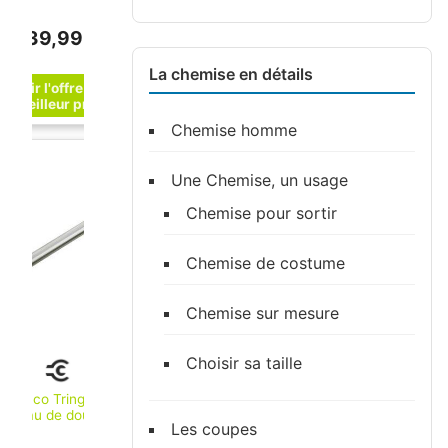
Plan chromée, 1200
mm (14930011200)
139,99 €
La chemise en détails
Chemise homme
Une Chemise, un usage
Chemise pour sortir
Chemise de costume
Chemise sur mesure
Choisir sa taille
Keuco Tringle à
rideau de douche
Les coupes
Plan chromée, 400
mm (14930010400)