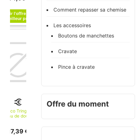
Comment repasser sa chemise
Les accessoires
Boutons de manchettes
Cravate
Pince à cravate
Offre du moment
Keuco Tringle à
rideau de douche
Plan Aluminium
argenté anodisé,
17,39 €
300 mm
(14930170300)