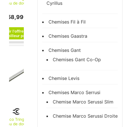
Cyrillus
rideau de douche
Plan chromée, 1400
mm (14930011400)
158,99 €
Chemises Fil à Fil
Chemises Gaastra
Chemises Gant
Chemises Gant Co-Op
Chemise Levis
Chemises Marco Serrusi
Chemise Marco Serussi Slim
Chemise Marco Serussi Droite
Keuco Tringle à
rideau de douche