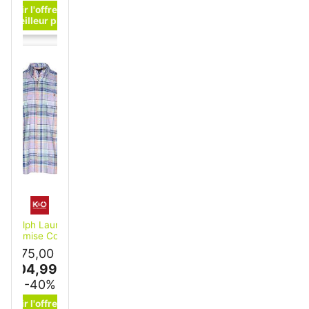
Ralph Lauren
Chemise Coupe
ersonnalisée violet
175,00 €
L
104,99 €
-40%