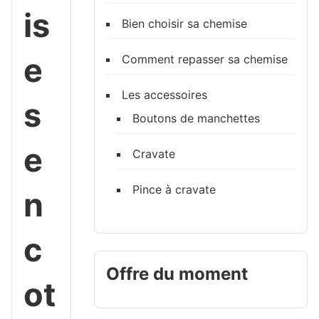
is
Bien choisir sa chemise
e
Comment repasser sa chemise
Les accessoires
s
Boutons de manchettes
e
Cravate
Pince à cravate
n
c
Offre du moment
ot