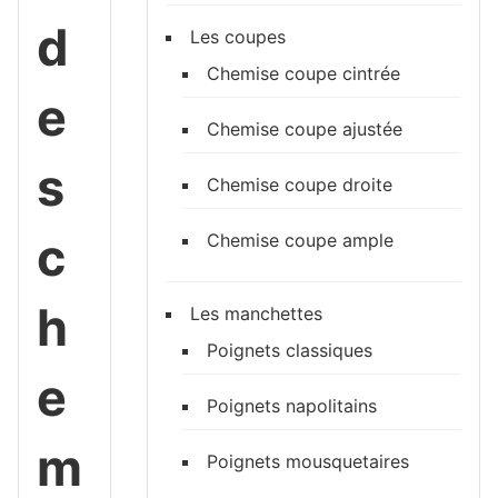
d
Les coupes
Chemise coupe cintrée
e
Chemise coupe ajustée
s
Chemise coupe droite
c
Chemise coupe ample
h
Les manchettes
Poignets classiques
e
Poignets napolitains
m
Poignets mousquetaires