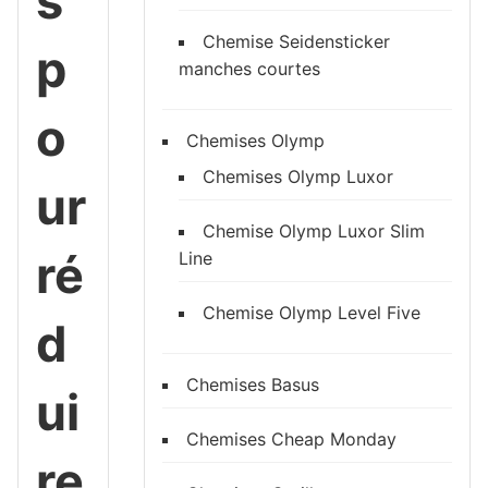
s
Chemise Seidensticker
p
manches courtes
o
Chemises Olymp
Chemises Olymp Luxor
ur
Chemise Olymp Luxor Slim
ré
Line
Chemise Olymp Level Five
d
Chemises Basus
ui
Chemises Cheap Monday
re