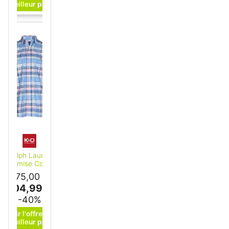
Ralph Lauren
Chemise Coupe
ersonnalisée bleu L
175,00 €
104,99 €
-40%