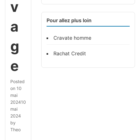
v
Pour allez plus loin
a
Cravate homme
g
Rachat Credit
e
Posted
on
10
mai
2024
10
mai
2024
by
Theo