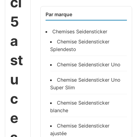
ci
Par marque
5
Chemises Seidensticker
a
Chemise Seidensticker
Splendesto
st
Chemise Seidensticker Uno
u
Chemise Seidensticker Uno
Super Slim
c
Chemise Seidensticker
blanche
e
Chemise Seidensticker
ajustée