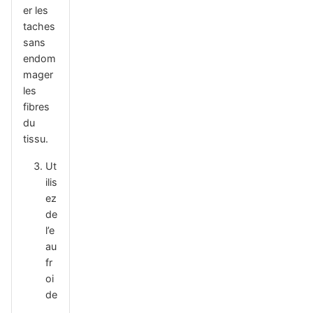
er les
taches
sans
endom
mager
les
fibres
du
tissu.
Ut
ilis
ez
de
l’e
au
fr
oi
de