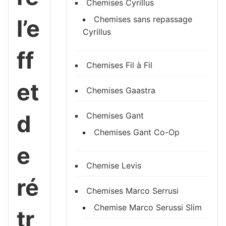
Chemises Cyrillus
Chemises sans repassage
l’e
Cyrillus
ff
Chemises Fil à Fil
et
Chemises Gaastra
d
Chemises Gant
Chemises Gant Co-Op
e
Chemise Levis
ré
Chemises Marco Serrusi
Chemise Marco Serussi Slim
tr