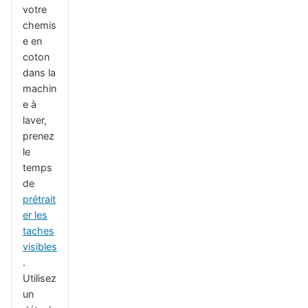
votre
chemis
e en
coton
dans la
machin
e à
laver,
prenez
le
temps
de
prétrait
er les
taches
visibles
.
Utilisez
un