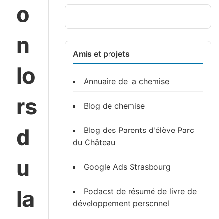
o
n
Amis et projets
lo
Annuaire de la chemise
rs
Blog de chemise
d
Blog des Parents d'élève Parc
du Château
u
Google Ads Strasbourg
la
Podacst de résumé de livre de
développement personnel