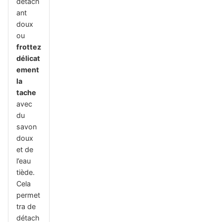
détach
ant
doux
ou
frottez
délicat
ement
la
tache
avec
du
savon
doux
et de
l’eau
tiède.
Cela
permet
tra de
détach