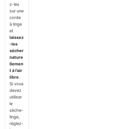
z-les
sur une
corde
à linge
et
laissez
-les
sécher
nature
llemen
t à l’air
libre
.
Si vous
devez
utiliser
le
sèche-
linge,
réglez-