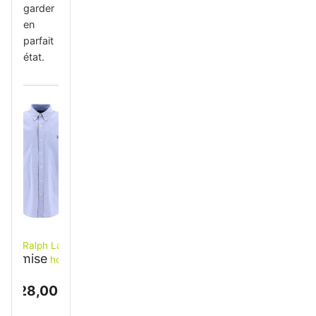
garder
en
parfait
état.
Polo Ralph Lauren
chemise
homme
bleue Oxford en
oton coupe regular
128,00 €
Bleu L