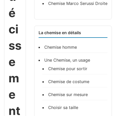
Chemise Marco Serussi Droite
é
ci
La chemise en détails
ss
Chemise homme
e
Une Chemise, un usage
Chemise pour sortir
m
Chemise de costume
e
Chemise sur mesure
nt
Choisir sa taille