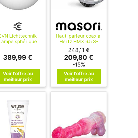
EVN Lichttechnik
Haut-parleur coaxial
Lampe sphérique
Hertz HMX 6.5 S-
D60cm pour
LD-SW de 6,5
248,11 €
intérieur et
pouces
389,99 €
209,80 €
xtérieur KA6 001 ;
evn_lichttechnik
-15%
(KA6001)