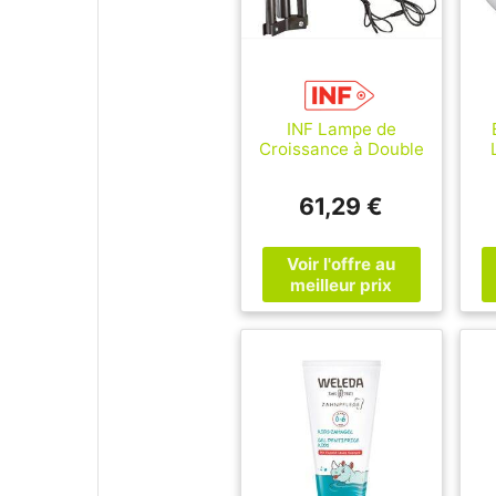
INF Lampe de
Croissance à Double
Tête 6 pouces avec
Trépied (Lumière
61,29 €
Blanche + Chaude,
e
Prise EU)