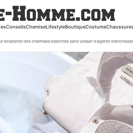
ues
Conseils
Chemise
Lifestyle
Boutique
Costume
Chaussure
ur éclatante des chemises blanches sans utiliser d’agents blanchissa