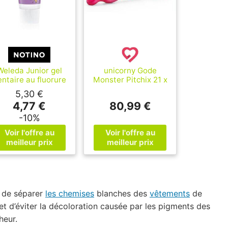
Weleda Junior gel
unicorny Gode
entaire au fluorure
Monster Pitchix 21 x
6-12 years 50 ml
6.6cm
5,30 €
4,77 €
80,99 €
-10%
s de séparer
les chemises
blanches des
vêtements
de
t d’éviter la décoloration causée par les pigments des
heur.