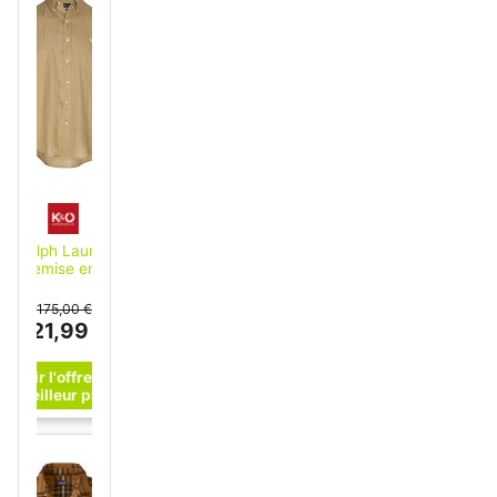
Ralph Lauren
Chemise en lin
marron clair L
175,00 €
121,99 €