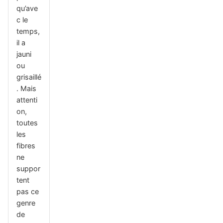
qu’ave
c le
temps,
il a
jauni
ou
grisaillé
. Mais
attenti
on,
toutes
les
fibres
ne
suppor
tent
pas ce
genre
de