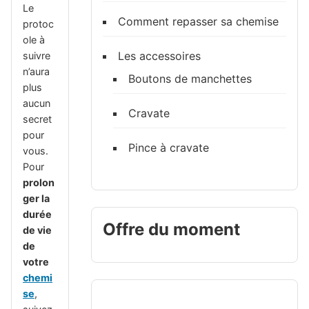
Le
Comment repasser sa chemise
protoc
ole à
Les accessoires
suivre
n’aura
Boutons de manchettes
plus
aucun
Cravate
secret
pour
Pince à cravate
vous.
Pour
prolon
ger la
durée
Offre du moment
de vie
de
votre
chemi
se
,