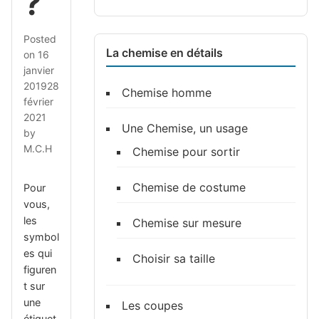
?
Posted
La chemise en détails
on
16
janvier
2019
28
Chemise homme
février
2021
Une Chemise, un usage
by
M.C.H
Chemise pour sortir
Chemise de costume
Pour
vous,
les
Chemise sur mesure
symbol
es qui
Choisir sa taille
figuren
t sur
une
Les coupes
étiquet