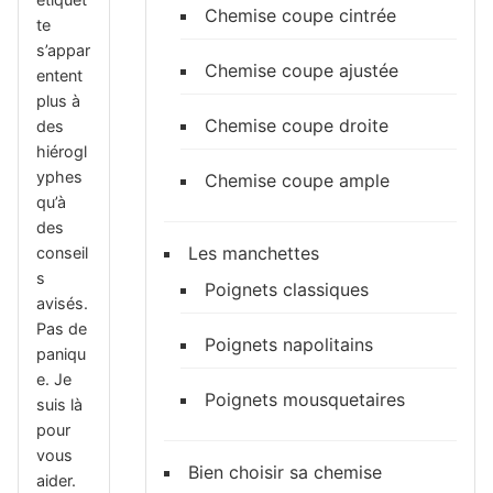
Chemise coupe cintrée
te
s’appar
Chemise coupe ajustée
entent
plus à
Chemise coupe droite
des
hiérogl
yphes
Chemise coupe ample
qu’à
des
Les manchettes
conseil
s
Poignets classiques
avisés.
Pas de
Poignets napolitains
paniqu
e. Je
Poignets mousquetaires
suis là
pour
vous
Bien choisir sa chemise
aider.