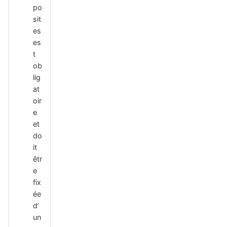
po
sit
es
es
t
ob
lig
at
oir
e
et
do
it
êtr
e
fix
ée
d’
un