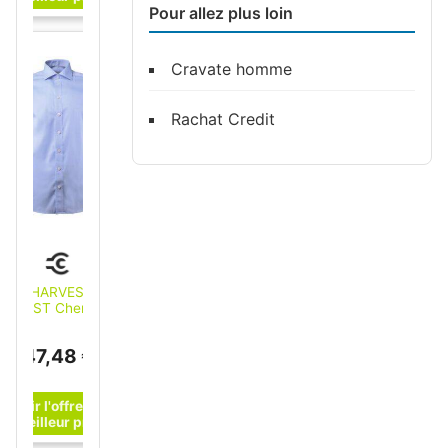
Pour allez plus loin
Cravate homme
Rachat Credit
J. HARVEST&
FROST Chemise
homme Yellow Bow
50, bleu clair, Taille
47,48 €
unisexe: 3XL ; J.
Harvest & Frost
(2905001-500-9)