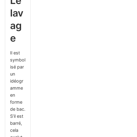
Le
lav
ag
e
Il est
symbol
isé par
un
idéogr
amme
en
forme
de bac.
S’il est
barré,
cela