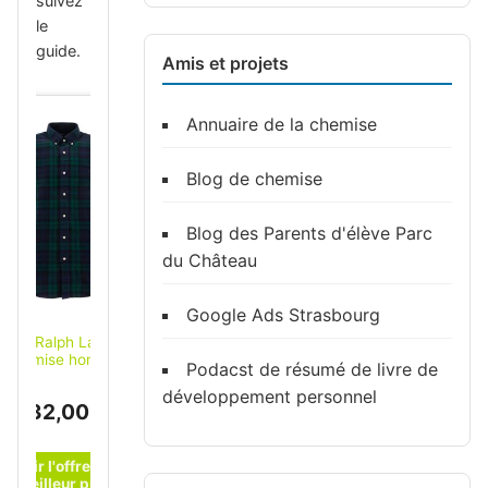
suivez
le
guide.
Amis et projets
Annuaire de la chemise
Blog de chemise
Blog des Parents d'élève Parc
du Château
Google Ads Strasbourg
Polo Ralph Lauren
chemise homme
Podacst de résumé de livre de
verte à carreaux en
oton coupe regular
développement personnel
132,00 €
Vert XL