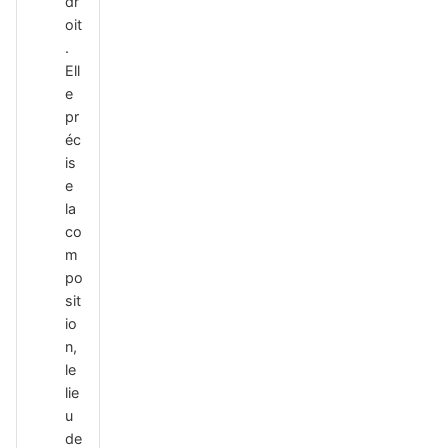
dr
oit
.
Ell
e
pr
éc
is
e
la
co
m
po
sit
io
n,
le
lie
u
de