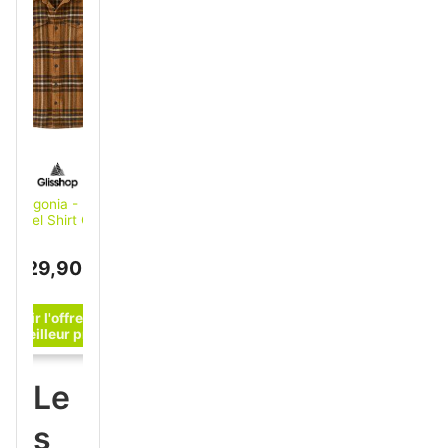
Patagonia - Fjord
Flannel Shirt Catch
Deer Brown - L -
Chemise
129,90 €
Le
s