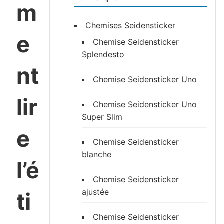
m
Chemises Seidensticker
e
Chemise Seidensticker
Splendesto
nt
Chemise Seidensticker Uno
lir
Chemise Seidensticker Uno
Super Slim
e
Chemise Seidensticker
blanche
l’é
Chemise Seidensticker
ajustée
ti
Chemise Seidensticker