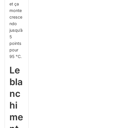
et ça
monte
cresce
ndo
jusqu’à
5
points
pour
95 °C.
Le
bla
nc
hi
me