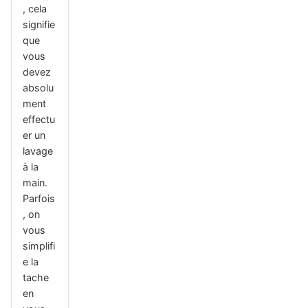
, cela
signifie
que
vous
devez
absolu
ment
effectu
er un
lavage
à la
main.
Parfois
, on
vous
simplifi
e la
tache
en