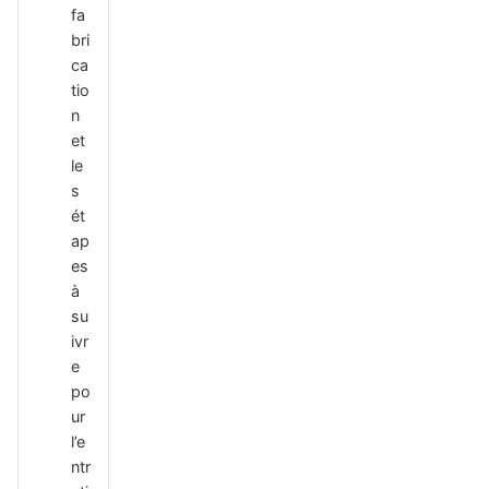
fa
bri
ca
tio
n
et
le
s
ét
ap
es
à
su
ivr
e
po
ur
l’e
ntr