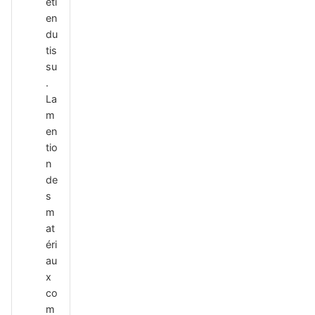
eti
en
du
tis
su
.
La
m
en
tio
n
de
s
m
at
éri
au
x
co
m