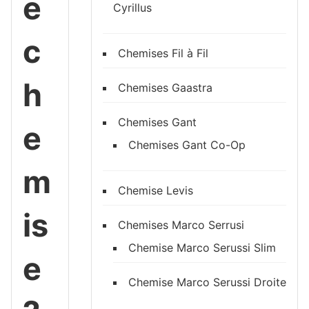
e
Cyrillus
c
Chemises Fil à Fil
h
Chemises Gaastra
Chemises Gant
e
Chemises Gant Co-Op
m
Chemise Levis
is
Chemises Marco Serrusi
Chemise Marco Serussi Slim
e
Chemise Marco Serussi Droite