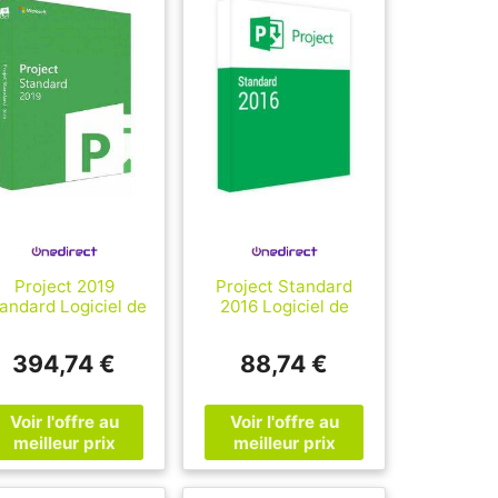
Project 2019
Project Standard
andard Logiciel de
2016 Logiciel de
gestion de projet
gestion de projet
Microsoft Project
Microsoft Project
394,74 €
88,74 €
2019 Standard
Standard 2016
permettant de
conçu pour planifier,
lanifier, organiser
organiser et suivre
et suivre
efficacement