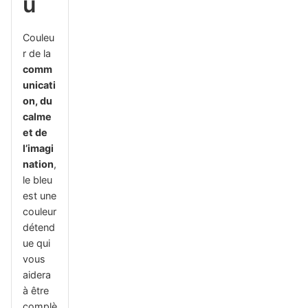
u
Couleu
r de la
comm
unicati
on, du
calme
et de
l’imagi
nation
,
le bleu
est une
couleur
détend
ue qui
vous
aidera
à être
complè