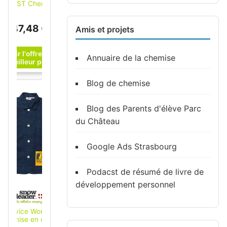
FROST Chemise
homme Yellow Bow
50, bleu clair, Taille
47,48 €
unisexe: 3XL ; J.
Amis et projets
Harvest & Frost
(2905001-500-9)
Annuaire de la chemise
Blog de chemise
-20%
Blog des Parents d'élève Parc
du Château
Google Ads Strasbourg
Podacst de résumé de livre de
développement personnel
Service Works -
Chemise en coton