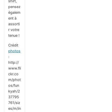
shirt,
pensez
égalem
ent à
assorti
r votre
tenue !
Crédit
photos
:
http://
www.fli
ckr.co
m/phot
os/fun
kyah/2
37795
761/siz
es/m/in