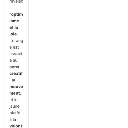
révèlen
t
l’
optim
isme
et la
joie
.
L’orang
e est
associ
é au
sens
créatif
, au
mouve
ment
,
et le
jaune,
plutôt
à la
volont