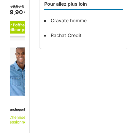
biologique - Easy
Pour allez plus loin
Chef Shirt Navy
99,90 €
pour Homme en
79,90 €
Coton - Taille M
Cravate homme
Rachat Credit
Chemise
pressionnée
manches courtes -
Blancheporte