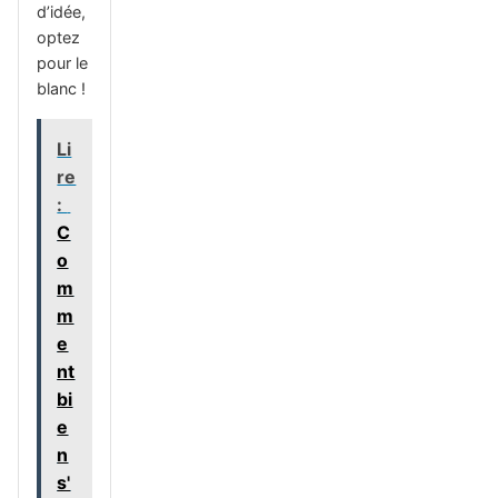
d’idée,
optez
pour le
blanc !
Li
re
:
C
o
m
m
e
nt
bi
e
n
s'