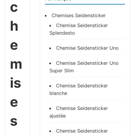
c
Chemises Seidensticker
h
Chemise Seidensticker
Splendesto
e
Chemise Seidensticker Uno
m
Chemise Seidensticker Uno
Super Slim
is
Chemise Seidensticker
blanche
e
Chemise Seidensticker
s
ajustée
Chemise Seidensticker