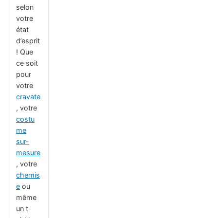
selon
votre
état
d’esprit
! Que
ce soit
pour
votre
cravate
, votre
costu
me
sur-
mesure
, votre
chemis
e
ou
même
un t-