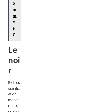
o
m
m
e
s
?
Le
noi
r
Exit les
signific
ation
macab
res, le
noir est