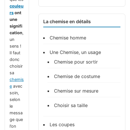
couleu
rs
ont
une
La chemise en détails
signifi
cation
,
Chemise homme
un
sens !
Une Chemise, un usage
Il faut
donc
Chemise pour sortir
choisir
sa
Chemise de costume
chemis
e
avec
Chemise sur mesure
soin,
selon
Choisir sa taille
le
messa
ge que
Les coupes
l’on