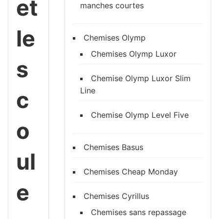
et
manches courtes
le
Chemises Olymp
Chemises Olymp Luxor
s
Chemise Olymp Luxor Slim
Line
c
Chemise Olymp Level Five
o
Chemises Basus
ul
Chemises Cheap Monday
e
Chemises Cyrillus
Chemises sans repassage