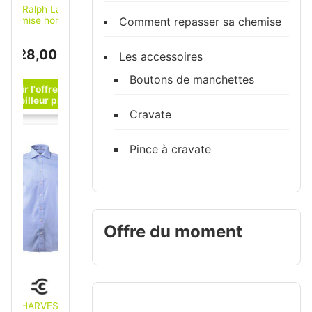
Polo Ralph Lauren
Comment repasser sa chemise
chemise homme
bleue Oxford en
oton coupe regular
128,00 €
Bleu L
Les accessoires
Boutons de manchettes
Cravate
Pince à cravate
Offre du moment
J. HARVEST&