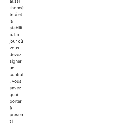
aussi
l’honnê
teté et
la
stabilit
é. Le
jour où
vous
devez
signer
un
contrat
, vous
savez
quoi
porter
à
présen
t !