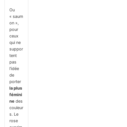
Ou
« saum
on »,
pour
ceux
qui ne
suppor
tent
pas
l’idée
de
porter
la plus
fémini
ne
des
couleur
s. Le
rose