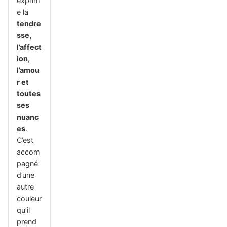
exprim
e la
tendre
sse,
l’affect
ion
,
l’amou
r et
toutes
ses
nuanc
es
.
C’est
accom
pagné
d’une
autre
couleur
qu’il
prend