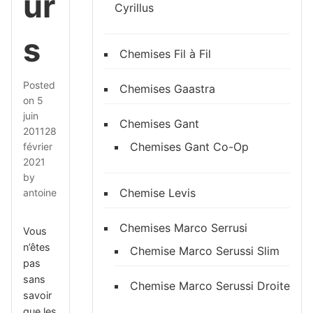
ur
Cyrillus
s
Chemises Fil à Fil
Posted
Chemises Gaastra
on
5
juin
Chemises Gant
2011
28
Chemises Gant Co-Op
février
2021
by
Chemise Levis
antoine
Chemises Marco Serrusi
Vous
n’êtes
Chemise Marco Serussi Slim
pas
sans
Chemise Marco Serussi Droite
savoir
que les