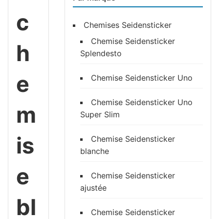
c
Chemises Seidensticker
Chemise Seidensticker
h
Splendesto
e
Chemise Seidensticker Uno
Chemise Seidensticker Uno
m
Super Slim
is
Chemise Seidensticker
blanche
e
Chemise Seidensticker
ajustée
bl
Chemise Seidensticker