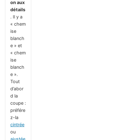
on aux
détails
. Il y a
« chem
ise
blanch
e » et
« chem
ise
blanch
e ».
Tout
d’abor
d la
coupe :
préfére
z-la
cintrée
ou
ajustée