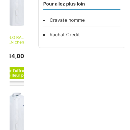
Pour allez plus loin
Cravate homme
Rachat Credit
POLO RALPH
AUREN chemise en
coton homme
blanche Blanc S
144,00 €