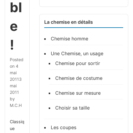
bl
e
La chemise en détails
Chemise homme
!
Une Chemise, un usage
Posted
Chemise pour sortir
on
4
mai
Chemise de costume
2011
3
mai
2011
Chemise sur mesure
by
M.C.H
Choisir sa taille
Classiq
Les coupes
ue