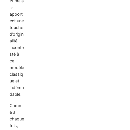
ts mais
ils
apport
ent une
touche
d’origin
alité
inconte
sté à
ce
modèle
classiq
ue et
indémo
dable.
Comm
e à
chaque
fois,