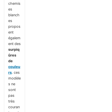
chemis
es
blanch
es
propos
ent
égalem
ent des
surpiq
ûres
de
couleu
rs
. ces
modèle
s ne
sont
pas
très
couran