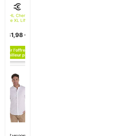
STIHL Chemise
Taille XL LINEN
Blanche
(04214003360)
81,98 €