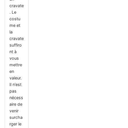
cravate
. Le
costu
me et
la
cravate
suffiro
nt à
vous
mettre
en
valeur.
Il n’est
pas
nécess
aire de
venir
surcha
rger le