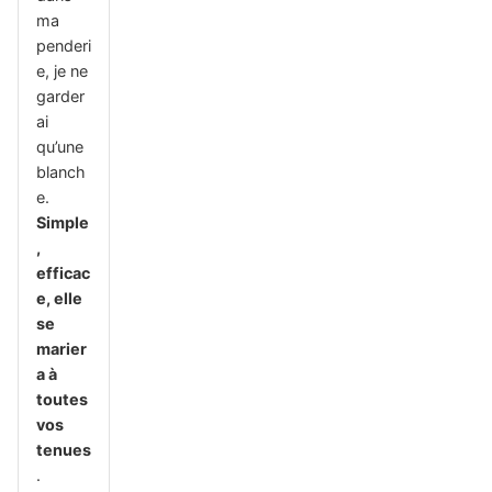
ma
penderi
e, je ne
garder
ai
qu’une
blanch
e.
Simple
,
efficac
e, elle
se
marier
a à
toutes
vos
tenues
.