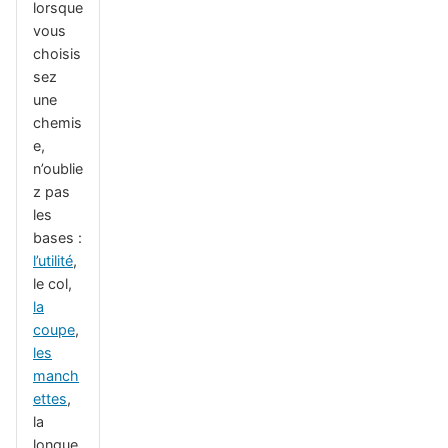
lorsque
vous
choisis
sez
une
chemis
e,
n’oublie
z pas
les
bases :
l’utilité
,
le col,
la
coupe
,
les
manch
ettes
,
la
longue