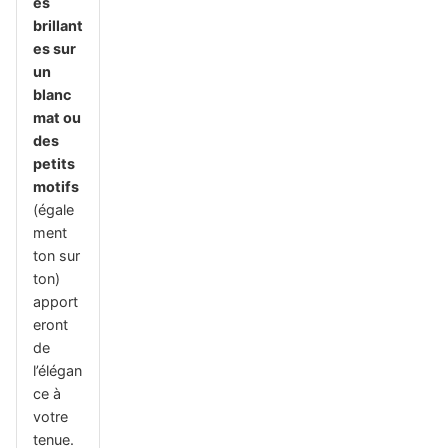
es
brillant
es sur
un
blanc
mat ou
des
petits
motifs
(égale
ment
ton sur
ton)
apport
eront
de
l’élégan
ce à
votre
tenue.