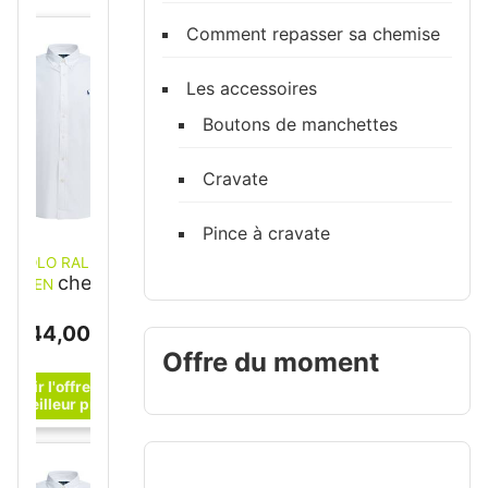
Comment repasser sa chemise
Les accessoires
Boutons de manchettes
Cravate
Pince à cravate
POLO RALPH
chemise
LAUREN
en coton homme
blanche Blanc L
144,00 €
Offre du moment