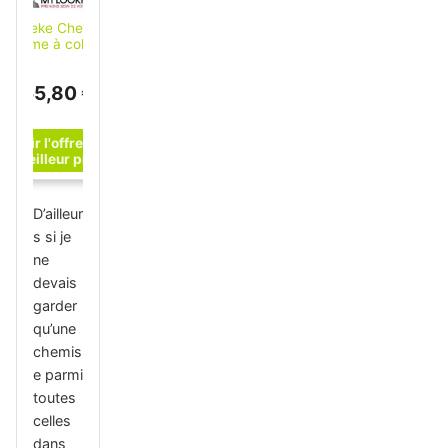
Dyneke Chemise
homme à col mao
blanche
55,80 €
D’ailleur
s si je
ne
devais
garder
qu’une
chemis
e parmi
toutes
celles
dans