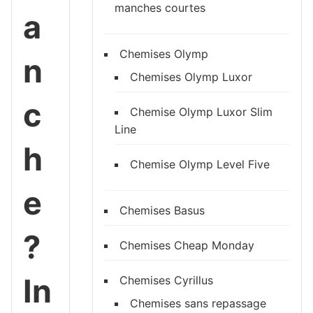
manches courtes
a
Chemises Olymp
n
Chemises Olymp Luxor
c
Chemise Olymp Luxor Slim
Line
h
Chemise Olymp Level Five
e
Chemises Basus
?
Chemises Cheap Monday
In
Chemises Cyrillus
Chemises sans repassage