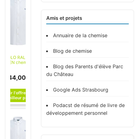
Amis et projets
Annuaire de la chemise
Blog de chemise
POLO RALPH
AUREN chemise en
Blog des Parents d'élève Parc
coton homme
blanche Blanc M
du Château
144,00 €
Google Ads Strasbourg
Podacst de résumé de livre de
développement personnel