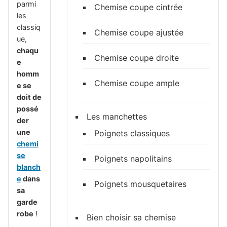
parmi
Chemise coupe cintrée
les
classiq
Chemise coupe ajustée
ue,
chaqu
Chemise coupe droite
e
homm
Chemise coupe ample
e se
doit de
possé
Les manchettes
der
une
Poignets classiques
chemi
se
Poignets napolitains
blanch
e
dans
Poignets mousquetaires
sa
garde
robe
!
Bien choisir sa chemise