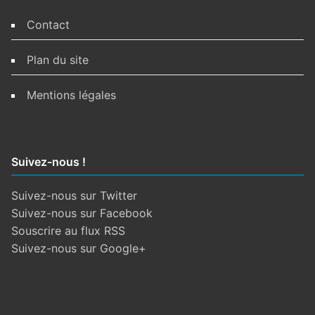
f
f
Contact
i
r
m
Plan du site
é
Mentions légales
Suivez-nous !
Suivez-nous sur Twitter
Suivez-nous sur Facebook
Souscrire au flux RSS
Suivez-nous sur Google+