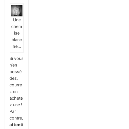
Une
chem
ise
blanc
he...
Si vous
n’en
possé
dez,
courre
z en
achete
z une !
Par
contre,
attenti