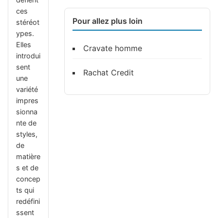
ces
Pour allez plus loin
stéréot
ypes.
Elles
Cravate homme
introdui
sent
Rachat Credit
une
variété
impres
sionna
nte de
styles,
de
matière
s et de
concep
ts qui
redéfini
ssent