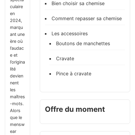
Bien choisir sa chemise
culaire
en
Comment repasser sa chemise
2024,
marqu
Les accessoires
ant une
ère où
Boutons de manchettes
l’audac
e et
Cravate
l’origina
lité
Pince à cravate
devien
nent
les
maîtres
-mots.
Offre du moment
Alors
que le
mensw
ear