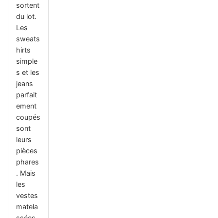
sortent
du lot.
Les
sweats
hirts
simple
s et les
jeans
parfait
ement
coupés
sont
leurs
pièces
phares
. Mais
les
vestes
matela
ssées