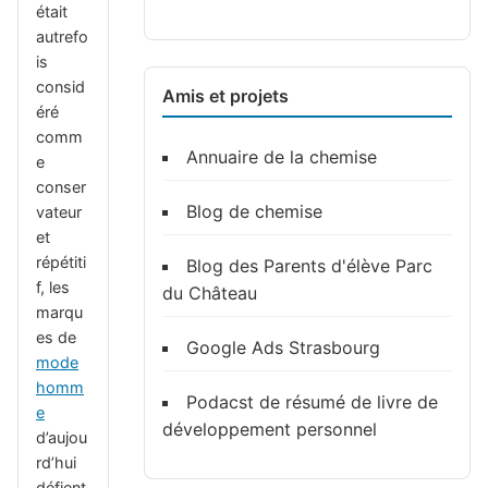
était
autrefo
is
consid
Amis et projets
éré
comm
Annuaire de la chemise
e
conser
Blog de chemise
vateur
et
répétiti
Blog des Parents d'élève Parc
f, les
du Château
marqu
es de
Google Ads Strasbourg
mode
homm
Podacst de résumé de livre de
e
développement personnel
d’aujou
rd’hui
défient