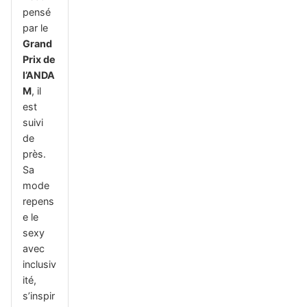
pensé
par le
Grand
Prix de
l’ANDA
M
, il
est
suivi
de
près.
Sa
mode
repens
e le
sexy
avec
inclusiv
ité,
s’inspir