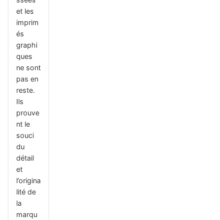
et les
imprim
és
graphi
ques
ne sont
pas en
reste.
Ils
prouve
nt le
souci
du
détail
et
l’origina
lité de
la
marqu