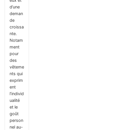
eux et
d’une
deman
de
croissa
nte.
Notam
ment
pour
des
vêteme
nts qui
exprim
ent
l’individ
ualité
et le
goût
person
nel au-