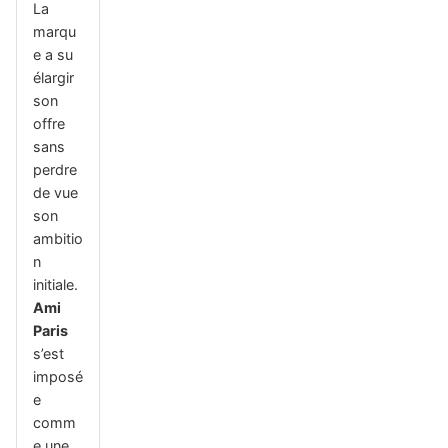
La
marqu
e a su
élargir
son
offre
sans
perdre
de vue
son
ambitio
n
initiale.
Ami
Paris
s’est
imposé
e
comm
e une