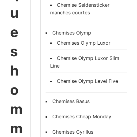
Chemise Seidensticker
u
manches courtes
e
Chemises Olymp
Chemises Olymp Luxor
s
Chemise Olymp Luxor Slim
h
Line
Chemise Olymp Level Five
o
Chemises Basus
m
Chemises Cheap Monday
m
Chemises Cyrillus