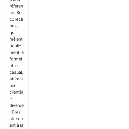
référen
ce. Ses
collecti
ons,
qui
mêlent
habile
ment le
formel
et le
casual,
attirent
une
clientèl
e
diverse
. Elles
cherch
ent à la