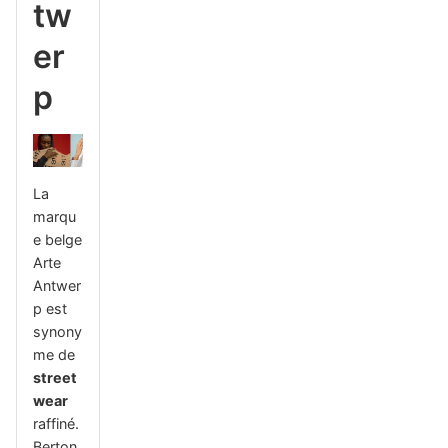
tw
er
p
La
marqu
e belge
Arte
Antwer
p est
synony
me de
street
wear
raffiné.
Berton