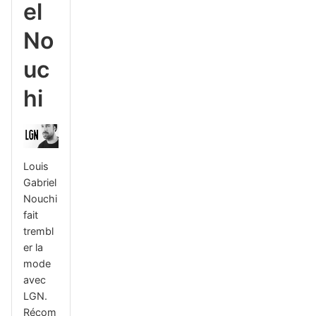
el
No
uc
hi
Louis
Gabriel
Nouchi
fait
trembl
er la
mode
avec
LGN.
Récom