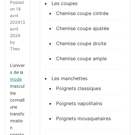
Posted
Les coupes
on
14
Chemise coupe cintrée
avril
2024
13
Chemise coupe ajustée
avril
2024
by
Chemise coupe droite
Theo
Chemise coupe ample
L’univer
s de la
Les manchettes
mode
mascul
Poignets classiques
ine
connaît
Poignets napolitains
une
transfo
Poignets mousquetaires
rmatio
n
specta