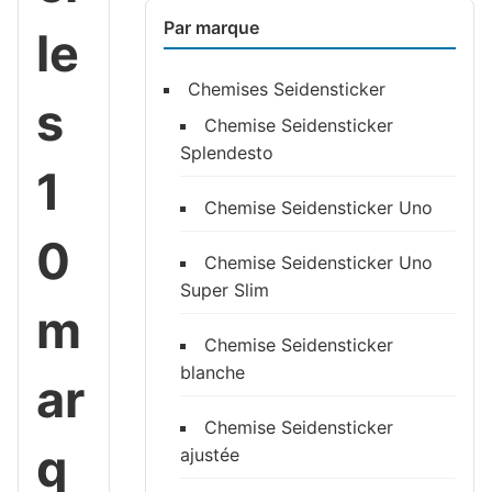
Par marque
le
Chemises Seidensticker
s
Chemise Seidensticker
Splendesto
1
Chemise Seidensticker Uno
0
Chemise Seidensticker Uno
Super Slim
m
Chemise Seidensticker
blanche
ar
Chemise Seidensticker
q
ajustée