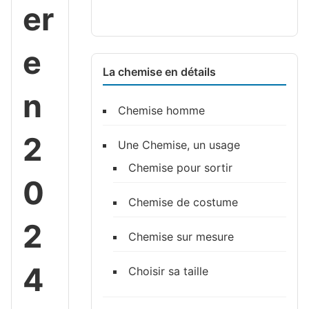
er
e
La chemise en détails
n
Chemise homme
2
Une Chemise, un usage
Chemise pour sortir
0
Chemise de costume
2
Chemise sur mesure
4
Choisir sa taille