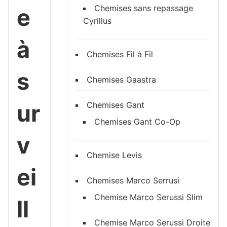
Chemises sans repassage
e
Cyrillus
à
Chemises Fil à Fil
s
Chemises Gaastra
ur
Chemises Gant
Chemises Gant Co-Op
v
Chemise Levis
ei
Chemises Marco Serrusi
Chemise Marco Serussi Slim
ll
Chemise Marco Serussi Droite