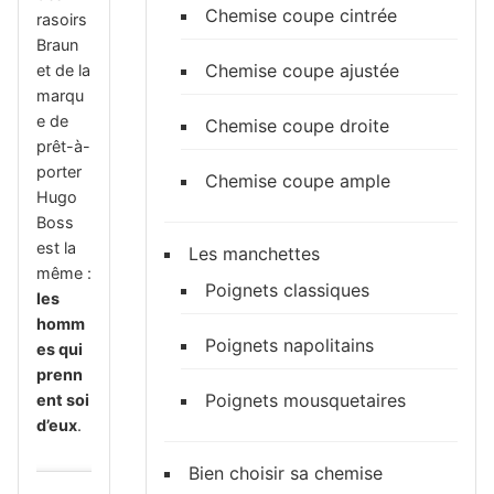
Chemise coupe cintrée
rasoirs
Braun
Chemise coupe ajustée
et de la
marqu
e de
Chemise coupe droite
prêt-à-
porter
Chemise coupe ample
Hugo
Boss
est la
Les manchettes
même :
Poignets classiques
les
homm
Poignets napolitains
es qui
prenn
Poignets mousquetaires
ent soi
d’eux
.
Bien choisir sa chemise