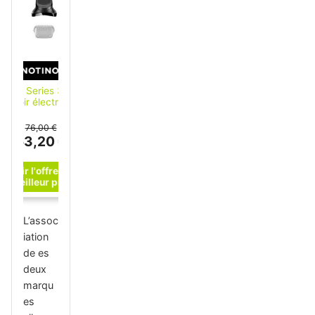
Braun Series 3 300
rasoir électrique
Black 1 pcs
76,00 €
53,20 €
L’assoc
iation
de es
deux
marqu
es