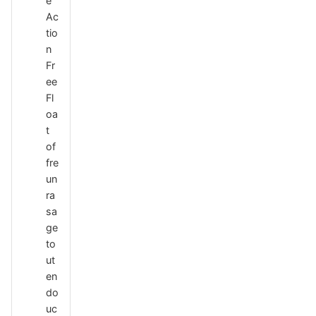
e
Ac
tio
n
Fr
ee
Fl
oa
t
of
fre
un
ra
sa
ge
to
ut
en
do
uc