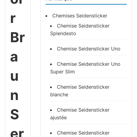
r
Chemises Seidensticker
Chemise Seidensticker
Br
Splendesto
Chemise Seidensticker Uno
a
Chemise Seidensticker Uno
u
Super Slim
Chemise Seidensticker
n
blanche
S
Chemise Seidensticker
ajustée
er
Chemise Seidensticker