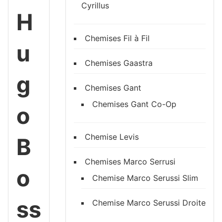
Cyrillus
H
Chemises Fil à Fil
u
Chemises Gaastra
g
Chemises Gant
Chemises Gant Co-Op
o
Chemise Levis
B
Chemises Marco Serrusi
o
Chemise Marco Serussi Slim
ss
Chemise Marco Serussi Droite