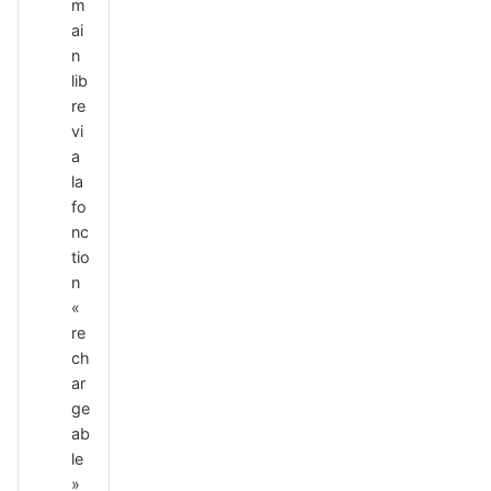
m
ai
n
lib
re
vi
a
la
fo
nc
tio
n
«
re
ch
ar
ge
ab
le
»