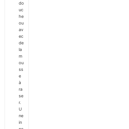
do
uc
he
ou
av
ec
de
la
m
ou
ss
e
à
ra
se
r.
U
ne
in
no