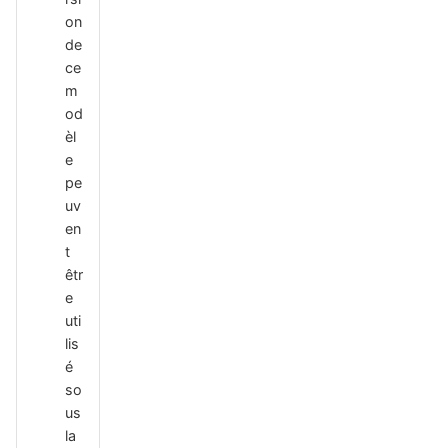
on
de
ce
m
od
èl
e
pe
uv
en
t
êtr
e
uti
lis
é
so
us
la