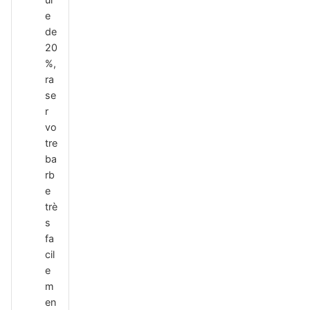
e
de
20
%,
ra
se
r
vo
tre
ba
rb
e
trè
s
fa
cil
e
m
en