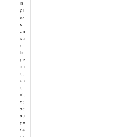
la
pr
es
si
on
su
r
la
pe
au
et
un
e
vit
es
se
su
pé
rie
ur