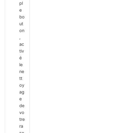
pl
e
bo
ut
on
,
ac
tiv
é
le
ne
tt
oy
ag
e
de
vo
tre
ra
so