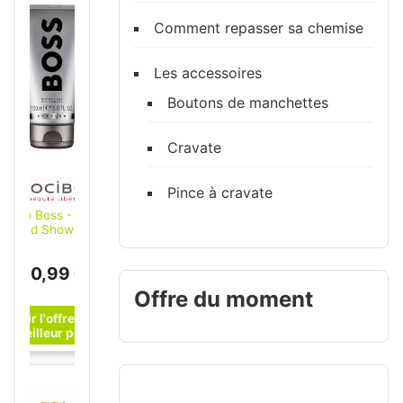
Comment repasser sa chemise
Les accessoires
Boutons de manchettes
Cravate
Pince à cravate
Hugo Boss - Boss
Bottled Shower Gel
Special Edition Gel
douche 150 ml
20,99 €
unisex
Offre du moment