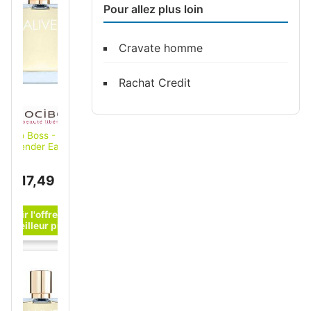
Pour allez plus loin
Cravate homme
Rachat Credit
Hugo Boss - Alive
Lavender Eau de
arfum 50 ml female
117,49 €