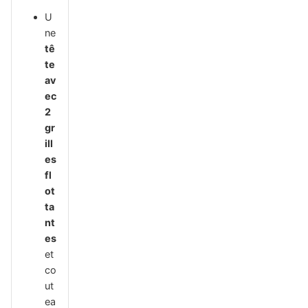
U
ne
tê
te
av
ec
2
gr
ill
es
fl
ot
ta
nt
es
et
co
ut
ea