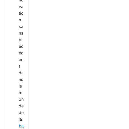
va
tio
n
sa
ns
pr
éc
éd
en
t
da
ns
le
m
on
de
de
la
ba