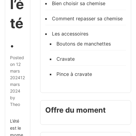
l’é
Bien choisir sa chemise
té
Comment repasser sa chemise
Les accessoires
.
Boutons de manchettes
Posted
Cravate
on
12
mars
Pince à cravate
2024
12
mars
2024
by
Theo
Offre du moment
L’été
est le
mome