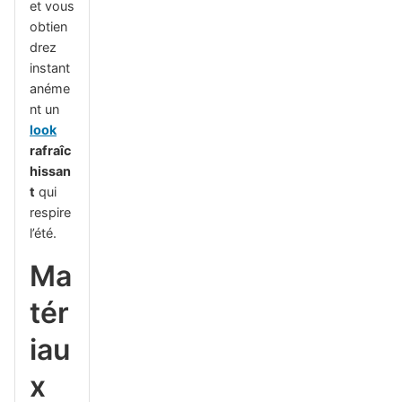
et vous
obtien
drez
instant
anéme
nt un
look
rafraîc
hissan
t
qui
respire
l’été.
Ma
tér
iau
x