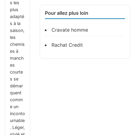
s les
plus
Pour allez plus loin
adapté
s à la
Cravate homme
saison,
les
chemis
Rachat Credit
es à
manch
es
courte
s se
démar
quent
comm
e un
inconto
urnable
. Léger,
stylé et