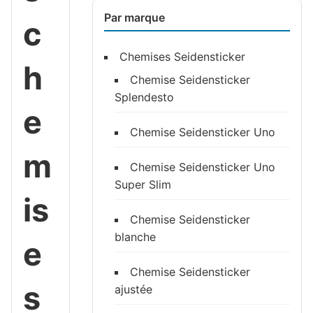
Par marque
c
Chemises Seidensticker
h
Chemise Seidensticker
Splendesto
e
Chemise Seidensticker Uno
m
Chemise Seidensticker Uno
Super Slim
is
Chemise Seidensticker
blanche
e
Chemise Seidensticker
s
ajustée