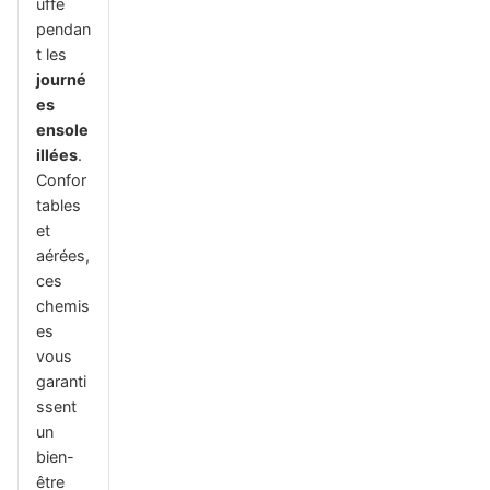
uffe
pendan
t les
journé
es
ensole
illées
.
Confor
tables
et
aérées,
ces
chemis
es
vous
garanti
ssent
un
bien-
être