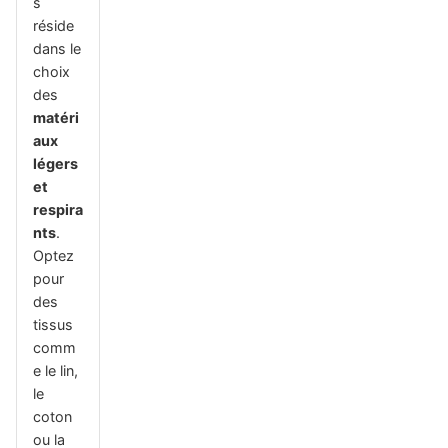
s
réside
dans le
choix
des
matéri
aux
légers
et
respira
nts
.
Optez
pour
des
tissus
comm
e le lin,
le
coton
ou la