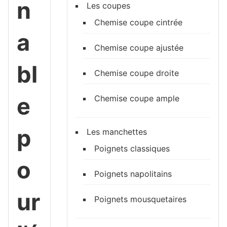
n
Les coupes
Chemise coupe cintrée
a
Chemise coupe ajustée
bl
Chemise coupe droite
e
Chemise coupe ample
p
Les manchettes
Poignets classiques
o
Poignets napolitains
ur
Poignets mousquetaires