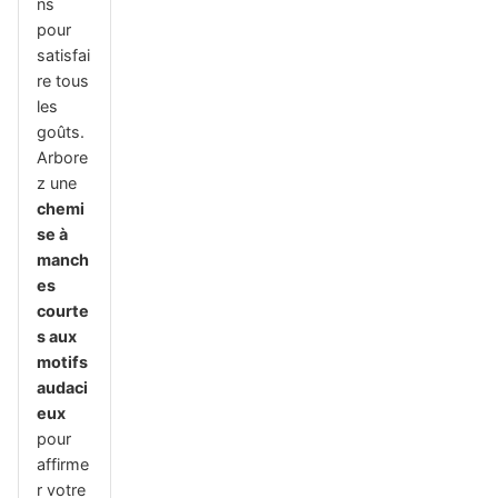
ns
pour
satisfai
re tous
les
goûts.
Arbore
z une
chemi
se à
manch
es
courte
s aux
motifs
audaci
eux
pour
affirme
r votre