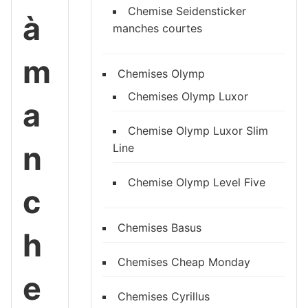
Chemise Seidensticker
à
manches courtes
m
Chemises Olymp
Chemises Olymp Luxor
a
Chemise Olymp Luxor Slim
n
Line
Chemise Olymp Level Five
c
Chemises Basus
h
Chemises Cheap Monday
e
Chemises Cyrillus