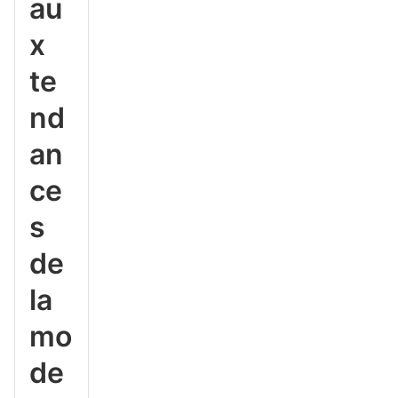
au
x
te
nd
an
ce
s
de
la
mo
de