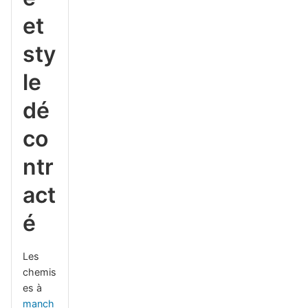
et
sty
le
dé
co
ntr
act
é
Les
chemis
es à
manch