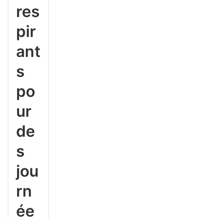
res
pir
ant
s
po
ur
de
s
jou
rn
ée