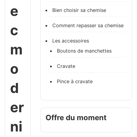
e
Bien choisir sa chemise
c
Comment repasser sa chemise
Les accessoires
m
Boutons de manchettes
o
Cravate
Pince à cravate
d
er
Offre du moment
ni