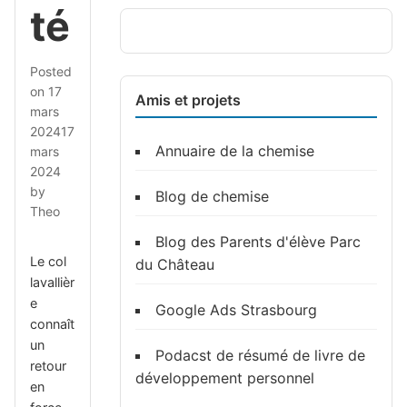
té
Posted
on
17
Amis et projets
mars
2024
17
Annuaire de la chemise
mars
2024
by
Blog de chemise
Theo
Blog des Parents d'élève Parc
Le col
du Château
lavallièr
e
Google Ads Strasbourg
connaît
un
Podacst de résumé de livre de
retour
développement personnel
en