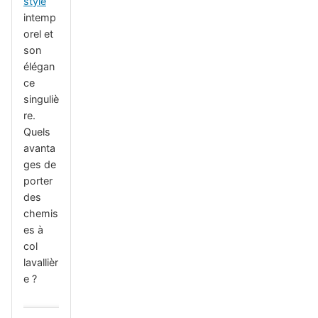
style
intemp
orel et
son
élégan
ce
singuliè
re.
Quels
avanta
ges de
porter
des
chemis
es à
col
lavallièr
e ?