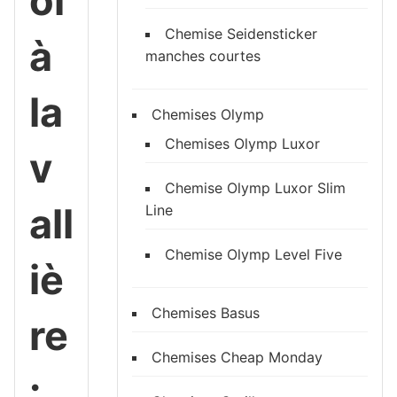
ol
Chemise Seidensticker
à
manches courtes
la
Chemises Olymp
Chemises Olymp Luxor
v
Chemise Olymp Luxor Slim
all
Line
Chemise Olymp Level Five
iè
Chemises Basus
re
Chemises Cheap Monday
: