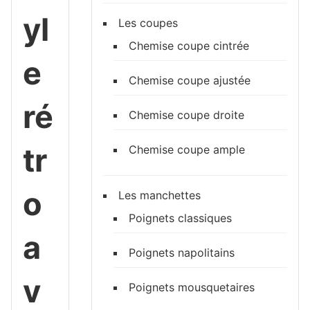
yl
Les coupes
Chemise coupe cintrée
e
Chemise coupe ajustée
ré
Chemise coupe droite
tr
Chemise coupe ample
o
Les manchettes
Poignets classiques
a
Poignets napolitains
v
Poignets mousquetaires