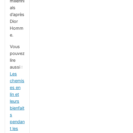
millenni
als
d’après
Dior
Homm
e.
Vous
pouvez
lire
aussi :
Les
chemis
es en
lin et
leurs
bienfait
s
pendan
t les