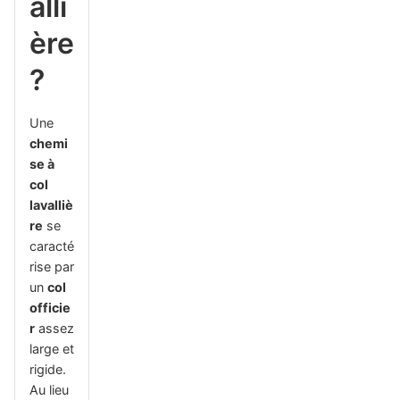
alli
ère
?
Une
chemi
se à
col
lavalliè
re
se
caracté
rise par
un
col
officie
r
assez
large et
rigide.
Au lieu