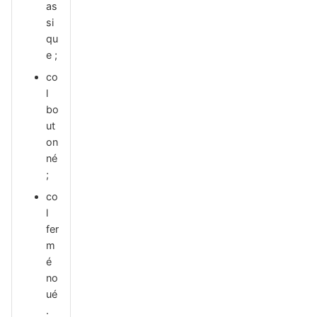
as
si
qu
e ;
co
l
bo
ut
on
né
;
co
l
fer
m
é
no
ué
.