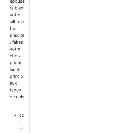
épouse
ra bien
votre
silhoue
tte.
Ensuite
, faites
votre
choix
parmi
les 3
princip
aux
types
de cols
:
co
l
cl