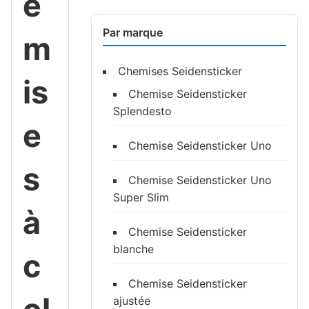
e
Par marque
m
Chemises Seidensticker
is
Chemise Seidensticker
Splendesto
e
Chemise Seidensticker Uno
s
Chemise Seidensticker Uno
Super Slim
à
Chemise Seidensticker
blanche
c
Chemise Seidensticker
ajustée