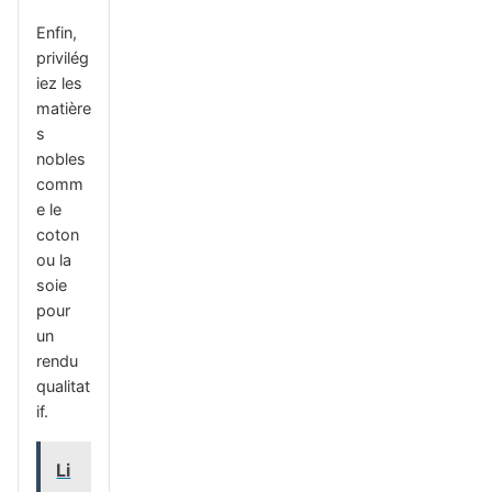
Enfin,
privilég
iez les
matière
s
nobles
comm
e le
coton
ou la
soie
pour
un
rendu
qualitat
if.
Li