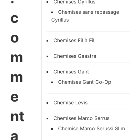
Chemises Cyrillus
Chemises sans repassage
c
Cyrillus
o
Chemises Fil à Fil
m
Chemises Gaastra
m
Chemises Gant
Chemises Gant Co-Op
e
Chemise Levis
nt
Chemises Marco Serrusi
Chemise Marco Serussi Slim
a