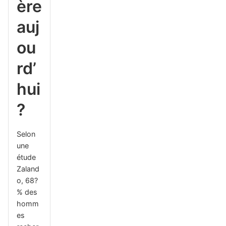
ère
auj
ou
rd’
hui
?
Selon
une
étude
Zaland
o, 68?
% des
homm
es