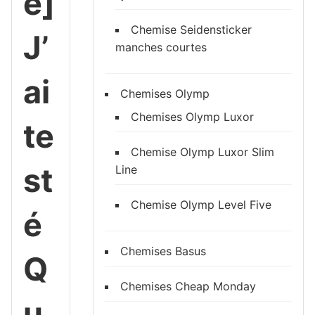
e]
Chemise Seidensticker
J’
manches courtes
ai
Chemises Olymp
Chemises Olymp Luxor
te
Chemise Olymp Luxor Slim
st
Line
Chemise Olymp Level Five
é
Chemises Basus
Q
Chemises Cheap Monday
u