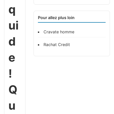
q
Pour allez plus loin
ui
Cravate homme
d
Rachat Credit
e
!
Q
u