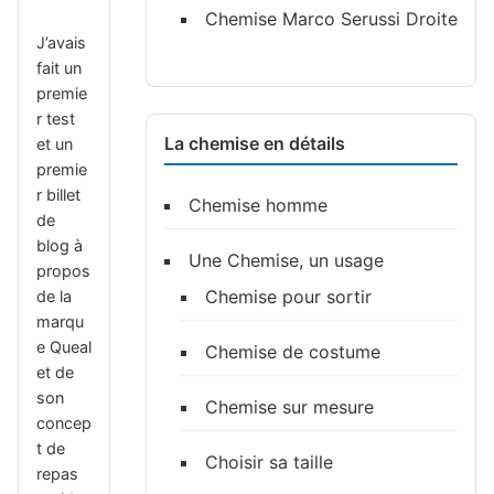
Chemise Marco Serussi Droite
J’avais
fait un
premie
r test
La chemise en détails
et un
premie
r billet
Chemise homme
de
blog à
Une Chemise, un usage
propos
Chemise pour sortir
de la
marqu
e Queal
Chemise de costume
et de
son
Chemise sur mesure
concep
t de
Choisir sa taille
repas