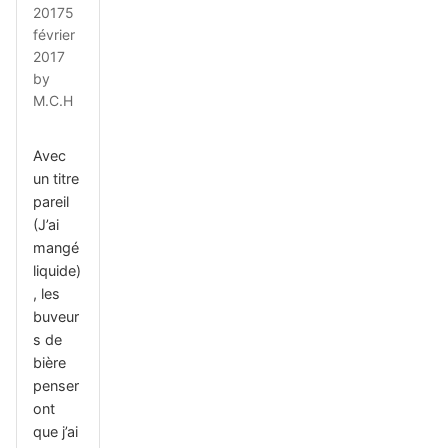
2017
5
février
2017
by
M.C.H
Avec
un titre
pareil
(J’ai
mangé
liquide)
, les
buveur
s de
bière
penser
ont
que j’ai