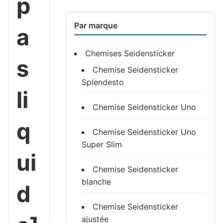
p
Par marque
a
Chemises Seidensticker
s
Chemise Seidensticker
Splendesto
li
Chemise Seidensticker Uno
q
Chemise Seidensticker Uno
Super Slim
ui
Chemise Seidensticker
blanche
d
Chemise Seidensticker
ajustée