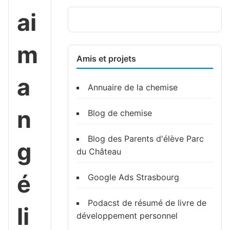
ai
m
Amis et projets
a
Annuaire de la chemise
n
Blog de chemise
Blog des Parents d'élève Parc
g
du Château
é
Google Ads Strasbourg
Podacst de résumé de livre de
li
développement personnel