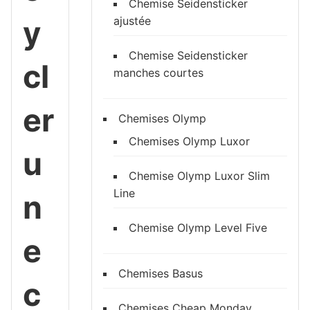
Chemise Seidensticker
y
ajustée
Chemise Seidensticker
cl
manches courtes
er
Chemises Olymp
Chemises Olymp Luxor
u
Chemise Olymp Luxor Slim
Line
n
Chemise Olymp Level Five
e
Chemises Basus
c
Chemises Cheap Monday