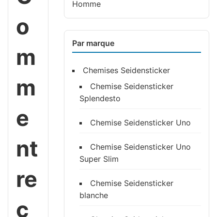
Homme
o
Par marque
m
Chemises Seidensticker
m
Chemise Seidensticker
Splendesto
e
Chemise Seidensticker Uno
nt
Chemise Seidensticker Uno
Super Slim
re
Chemise Seidensticker
blanche
c