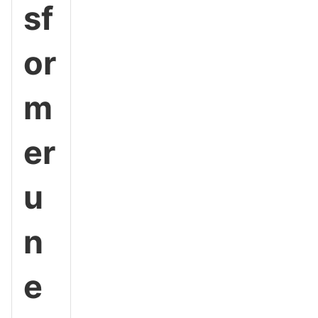
sf
or
m
er
u
n
e