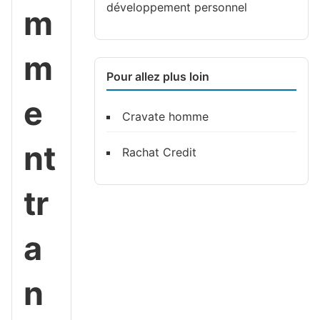
développement personnel
m
m
Pour allez plus loin
e
Cravate homme
nt
Rachat Credit
tr
a
n