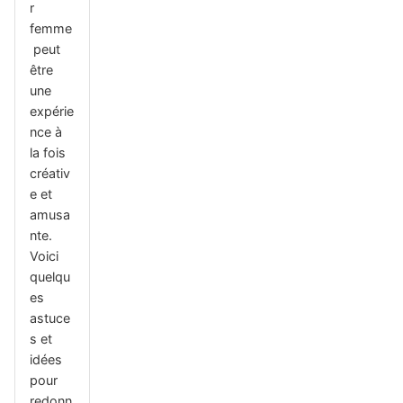
r
femme
peut
être
une
expérie
nce à
la fois
créativ
e et
amusa
nte.
Voici
quelqu
es
astuce
s et
idées
pour
redonn