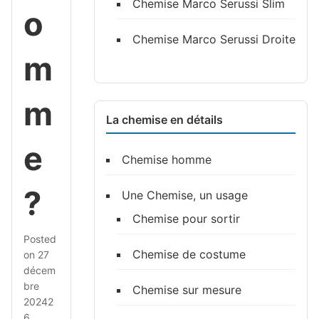
Chemise Marco Serussi Slim
o
Chemise Marco Serussi Droite
m
m
La chemise en détails
e
Chemise homme
?
Une Chemise, un usage
Chemise pour sortir
Posted
Chemise de costume
on
27
décem
bre
Chemise sur mesure
2024
2
6