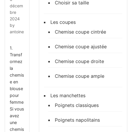
Choisir sa taille
décem
bre
2024
Les coupes
by
Chemise coupe cintrée
antoine
Chemise coupe ajustée
1.
Transf
Chemise coupe droite
ormez
la
chemis
Chemise coupe ample
e en
blouse
Les manchettes
pour
femme
Poignets classiques
Si vous
avez
Poignets napolitains
une
chemis