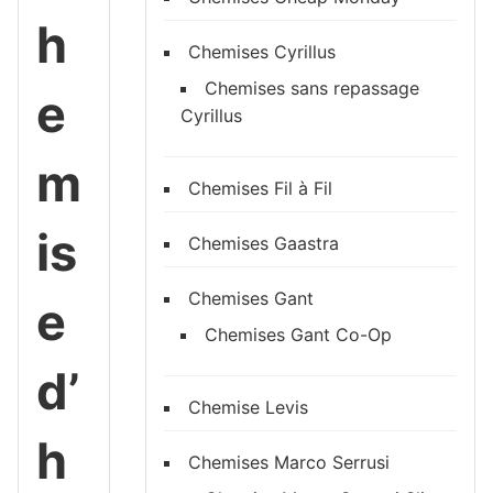
h
Chemises Cyrillus
Chemises sans repassage
e
Cyrillus
m
Chemises Fil à Fil
is
Chemises Gaastra
Chemises Gant
e
Chemises Gant Co-Op
d’
Chemise Levis
h
Chemises Marco Serrusi