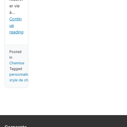
er vie
à…
Contin
ue
reading
Posted
in
Chemise
Tagged
personnalisation
,
style de chemise