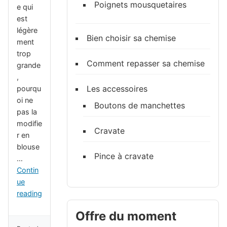
Poignets mousquetaires
e qui
est
légère
Bien choisir sa chemise
ment
trop
Comment repasser sa chemise
grande
,
Les accessoires
pourqu
oi ne
Boutons de manchettes
pas la
modifie
Cravate
r en
blouse
Pince à cravate
…
Contin
ue
reading
Offre du moment