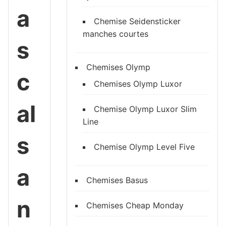
a
Chemise Seidensticker
manches courtes
s
Chemises Olymp
c
Chemises Olymp Luxor
al
Chemise Olymp Luxor Slim
Line
s
Chemise Olymp Level Five
a
Chemises Basus
n
Chemises Cheap Monday