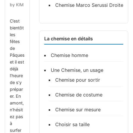
by
KIM
Chemise Marco Serussi Droite
C’est
bientôt
les
La chemise en détails
fêtes
de
Chemise homme
Pâques
et il est
déjà
Une Chemise, un usage
l’heure
Chemise pour sortir
de s’y
prépar
Chemise de costume
er. En
amont,
Chemise sur mesure
n’hésit
ez pas
à
Choisir sa taille
surfer