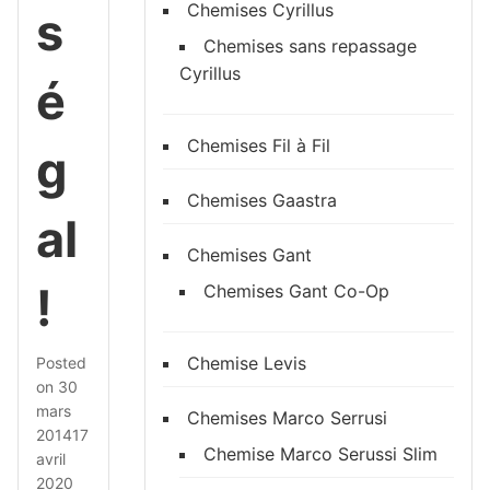
Chemises Cyrillus
s
Chemises sans repassage
Cyrillus
é
Chemises Fil à Fil
g
Chemises Gaastra
al
Chemises Gant
!
Chemises Gant Co-Op
Chemise Levis
Posted
on
30
mars
Chemises Marco Serrusi
2014
17
Chemise Marco Serussi Slim
avril
2020