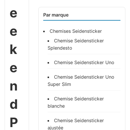
e
Par marque
e
Chemises Seidensticker
Chemise Seidensticker
k
Splendesto
e
Chemise Seidensticker Uno
Chemise Seidensticker Uno
n
Super Slim
Chemise Seidensticker
d
blanche
P
Chemise Seidensticker
ajustée