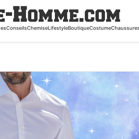
ues
Conseils
Chemise
Lifestyle
Boutique
Costume
Chaussure