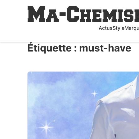
Actus
Style
Marq
Étiquette :
must-have