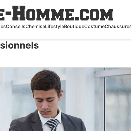
ues
Conseils
Chemise
Lifestyle
Boutique
Costume
Chaussure
ssionnels