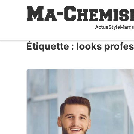
Actus
Style
Marq
Étiquette :
looks profe