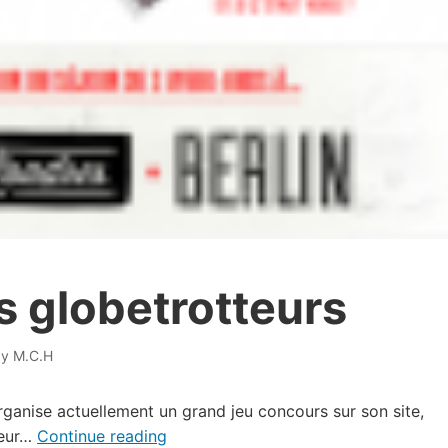
es globetrotteurs
by
M.C.H
rganise actuellement un grand jeu concours sur son site,
teur…
Continue reading