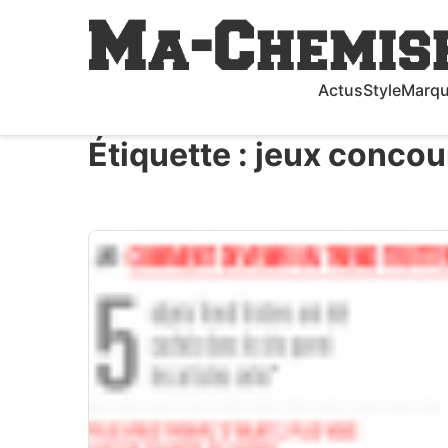
Actus
Style
Marq
Étiquette :
jeux concou