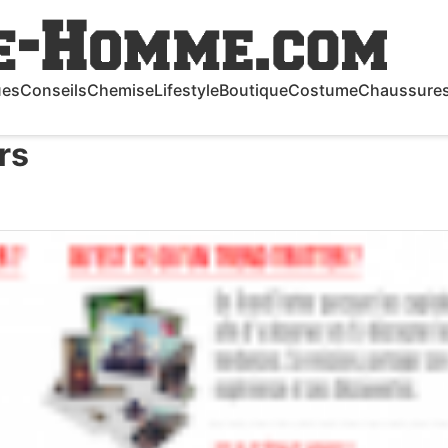
ues
Conseils
Chemise
Lifestyle
Boutique
Costume
Chaussure
rs