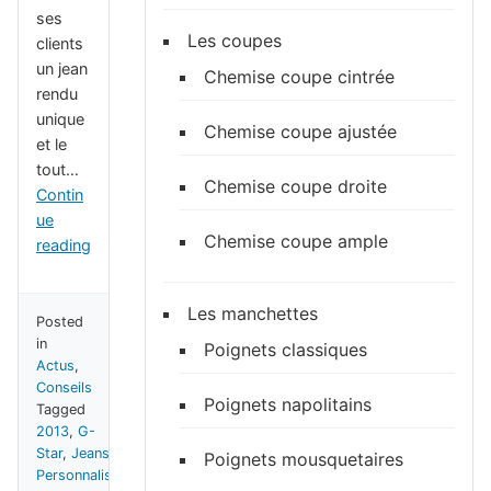
ses
Les coupes
clients
un jean
Chemise coupe cintrée
rendu
unique
Chemise coupe ajustée
et le
tout…
Chemise coupe droite
Contin
ue
Chemise coupe ample
reading
Les manchettes
Posted
in
Poignets classiques
Actus
,
Conseils
Poignets napolitains
Tagged
2013
,
G-
Star
,
Jeans
,
Poignets mousquetaires
Personnalisé