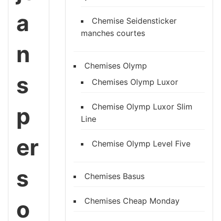
a
Chemise Seidensticker
manches courtes
n
Chemises Olymp
s
Chemises Olymp Luxor
Chemise Olymp Luxor Slim
p
Line
er
Chemise Olymp Level Five
s
Chemises Basus
Chemises Cheap Monday
o