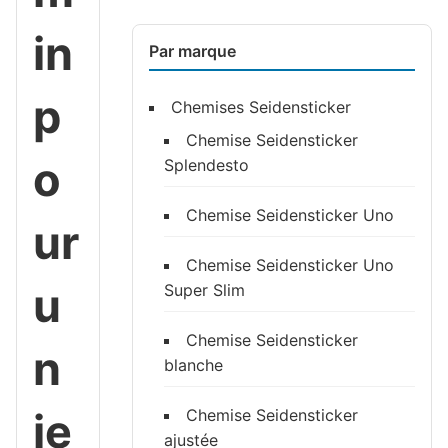
in
Par marque
p
Chemises Seidensticker
Chemise Seidensticker
o
Splendesto
Chemise Seidensticker Uno
ur
Chemise Seidensticker Uno
u
Super Slim
Chemise Seidensticker
n
blanche
je
Chemise Seidensticker
ajustée