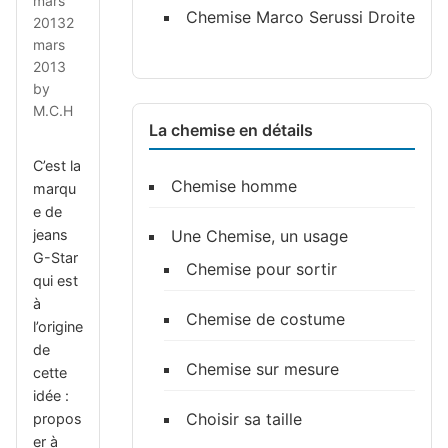
mars
Chemise Marco Serussi Droite
2013
2
mars
2013
by
M.C.H
La chemise en détails
C’est la
Chemise homme
marqu
e de
Une Chemise, un usage
jeans
G-Star
Chemise pour sortir
qui est
à
Chemise de costume
l’origine
de
Chemise sur mesure
cette
idée :
Choisir sa taille
propos
er à