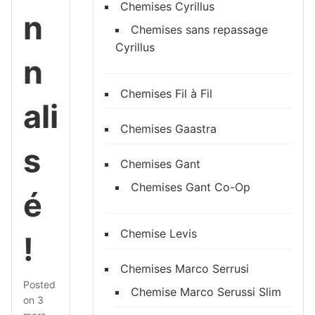
Chemises Cyrillus
n
Chemises sans repassage
Cyrillus
n
Chemises Fil à Fil
ali
Chemises Gaastra
s
Chemises Gant
Chemises Gant Co-Op
é
Chemise Levis
!
Chemises Marco Serrusi
Posted
Chemise Marco Serussi Slim
on
3