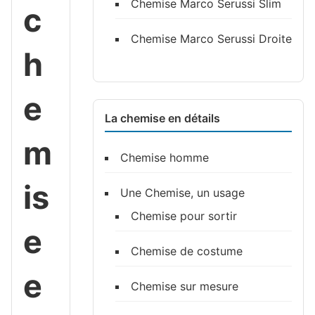
Chemise Marco Serussi Slim
c
Chemise Marco Serussi Droite
h
e
La chemise en détails
m
Chemise homme
is
Une Chemise, un usage
Chemise pour sortir
e
Chemise de costume
e
Chemise sur mesure