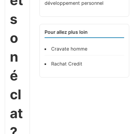
et
développement personnel
s
Pour allez plus loin
o
Cravate homme
n
Rachat Credit
é
cl
at
?