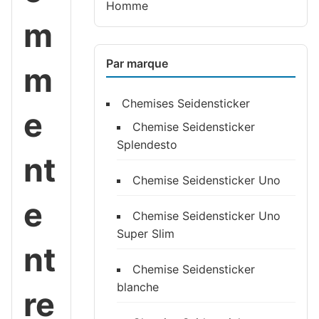
Homme
m
Par marque
m
Chemises Seidensticker
e
Chemise Seidensticker
Splendesto
nt
Chemise Seidensticker Uno
e
Chemise Seidensticker Uno
Super Slim
nt
Chemise Seidensticker
blanche
re