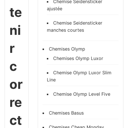
Chemise Seidensticker
te
ajustée
Chemise Seidensticker
ni
manches courtes
r
Chemises Olymp
Chemises Olymp Luxor
c
Chemise Olymp Luxor Slim
or
Line
Chemise Olymp Level Five
re
Chemises Basus
ct
Chemises Cheap Monday