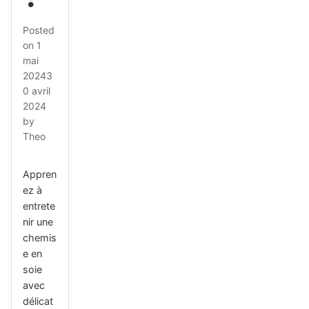
Posted
on
1
mai
2024
3
0 avril
2024
by
Theo
Appren
ez à
entrete
nir une
chemis
e en
soie
avec
délicat