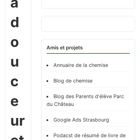
a
d
o
Amis et projets
u
Annuaire de la chemise
c
Blog de chemise
e
Blog des Parents d'élève Parc
du Château
ur
Google Ads Strasbourg
Podacst de résumé de livre de