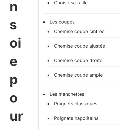
n
Choisir sa taille
s
Les coupes
Chemise coupe cintrée
oi
Chemise coupe ajustée
e
Chemise coupe droite
p
Chemise coupe ample
o
Les manchettes
Poignets classiques
ur
Poignets napolitains