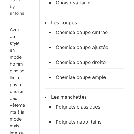
Choisir sa taille
by
antoine
Les coupes
Avoir
Chemise coupe cintrée
du
style
Chemise coupe ajustée
en
mode
Chemise coupe droite
homm
e ne se
Chemise coupe ample
limite
pas à
choisir
Les manchettes
des
vêteme
Poignets classiques
nts à la
mode,
Poignets napolitains
mais
impliqu