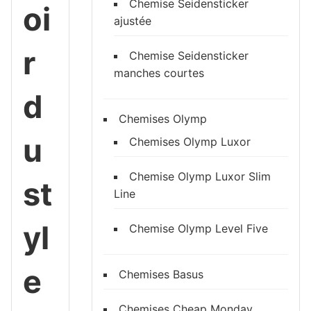
Chemise Seidensticker
oi
ajustée
r
Chemise Seidensticker
manches courtes
d
Chemises Olymp
u
Chemises Olymp Luxor
Chemise Olymp Luxor Slim
st
Line
yl
Chemise Olymp Level Five
e
Chemises Basus
Chemises Cheap Monday