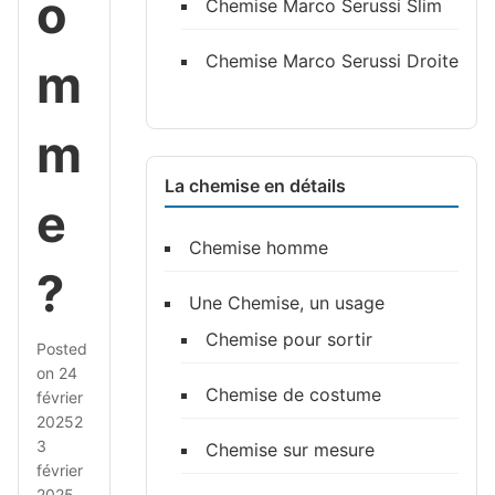
o
Chemise Marco Serussi Slim
Chemise Marco Serussi Droite
m
m
La chemise en détails
e
Chemise homme
?
Une Chemise, un usage
Chemise pour sortir
Posted
on
24
Chemise de costume
février
2025
2
3
Chemise sur mesure
février
2025