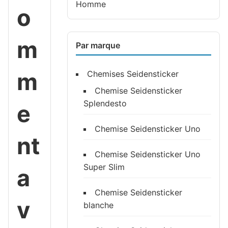
Homme
o
m
Par marque
m
Chemises Seidensticker
Chemise Seidensticker
Splendesto
e
Chemise Seidensticker Uno
nt
Chemise Seidensticker Uno
Super Slim
a
Chemise Seidensticker
v
blanche