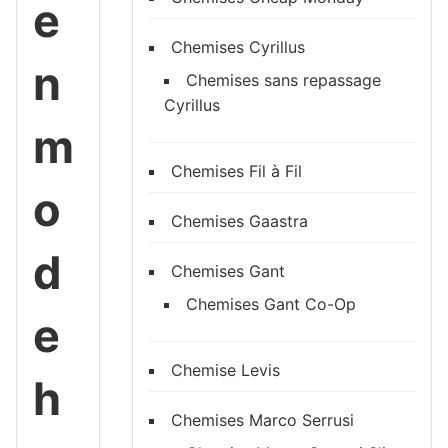
e
Chemises Cyrillus
n
Chemises sans repassage
Cyrillus
m
Chemises Fil à Fil
o
Chemises Gaastra
d
Chemises Gant
Chemises Gant Co-Op
e
Chemise Levis
h
Chemises Marco Serrusi