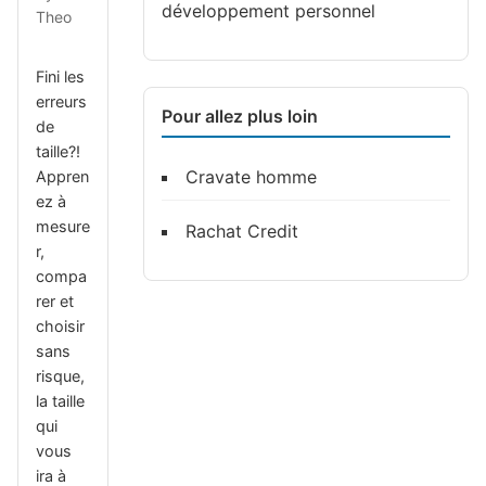
développement personnel
Theo
Fini les
erreurs
Pour allez plus loin
de
taille?!
Cravate homme
Appren
ez à
mesure
Rachat Credit
r,
compa
rer et
choisir
sans
risque,
la taille
qui
vous
ira à