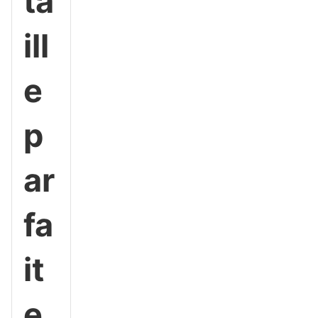
ta
ill
e
p
ar
fa
it
e