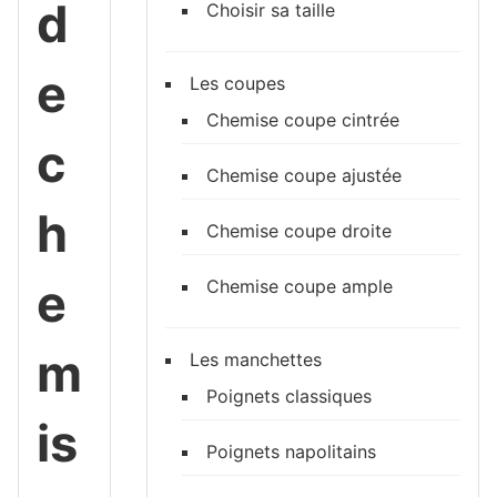
d
Choisir sa taille
e
Les coupes
Chemise coupe cintrée
c
Chemise coupe ajustée
h
Chemise coupe droite
e
Chemise coupe ample
m
Les manchettes
Poignets classiques
is
Poignets napolitains