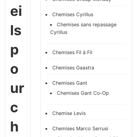
ei
Chemises Cyrillus
Chemises sans repassage
ls
Cyrillus
p
Chemises Fil à Fil
o
Chemises Gaastra
ur
Chemises Gant
Chemises Gant Co-Op
c
Chemise Levis
h
Chemises Marco Serrusi