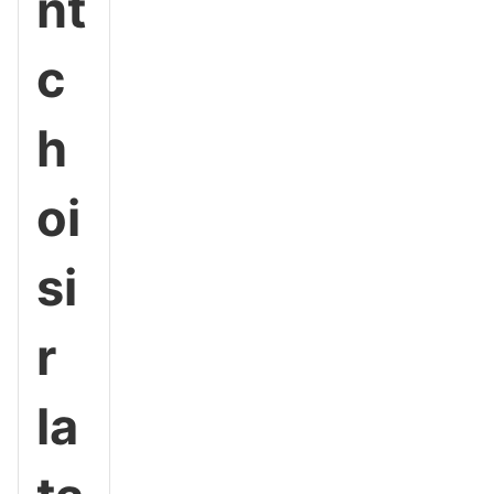
nt
c
h
oi
si
r
la