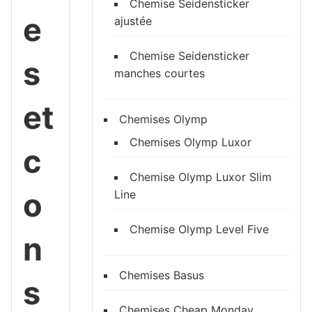
Chemise Seidensticker
e
ajustée
Chemise Seidensticker
s
manches courtes
et
Chemises Olymp
Chemises Olymp Luxor
c
Chemise Olymp Luxor Slim
o
Line
Chemise Olymp Level Five
n
Chemises Basus
s
Chemises Cheap Monday