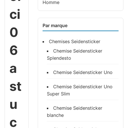
Homme
ci
Par marque
0
Chemises Seidensticker
6
Chemise Seidensticker
Splendesto
a
Chemise Seidensticker Uno
st
Chemise Seidensticker Uno
Super Slim
u
Chemise Seidensticker
blanche
c