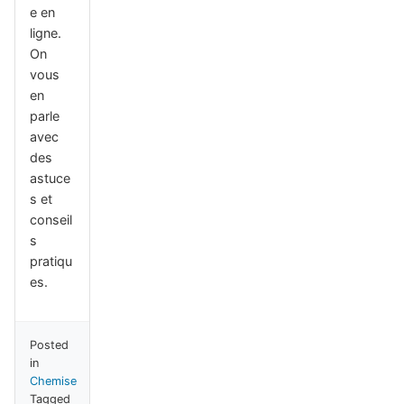
e en
ligne.
On
vous
en
parle
avec
des
astuce
s et
conseil
s
pratiqu
es.
Posted
in
Chemise
Tagged