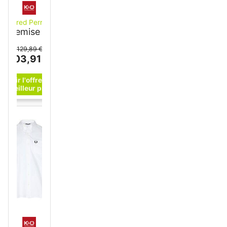
Fred Perry
Chemise
bleu
clair XXXL
129,89 €
103,91 €
-20%