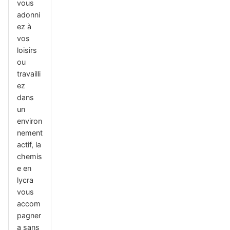
vous
adonni
ez à
vos
loisirs
ou
travailli
ez
dans
un
environ
nement
actif, la
chemis
e en
lycra
vous
accom
pagner
a sans