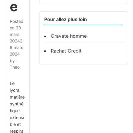
e
Pour allez plus loin
Posted
on
30
mars
Cravate homme
2024
2
8 mars
Rachat Credit
2024
by
Theo
Le
lycra,
matière
synthé
tique
extensi
ble et
respira