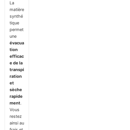
La
matière
synthé
tique
permet
une
évacua
tion
efficac
e de la
transpi
ration
et
sèche
rapide
ment
.
Vous
restez
ainsi au
frais et