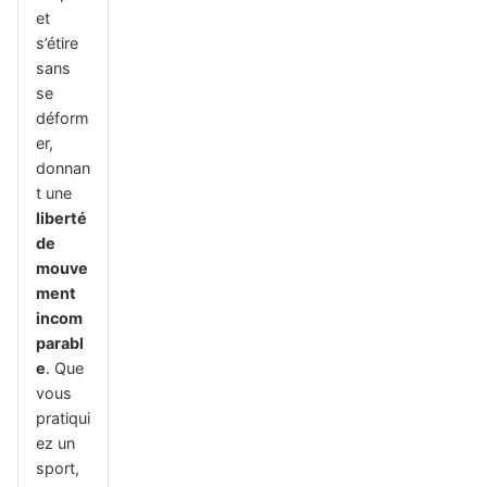
et
s’étire
sans
se
déform
er,
donnan
t une
liberté
de
mouve
ment
incom
parabl
e
. Que
vous
pratiqui
ez un
sport,