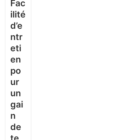
Fac
ilité
d’e
ntr
eti
en
po
ur
un
gai
n
de
te