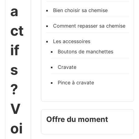
a
Bien choisir sa chemise
ct
Comment repasser sa chemise
Les accessoires
if
Boutons de manchettes
s
Cravate
Pince à cravate
?
V
Offre du moment
oi