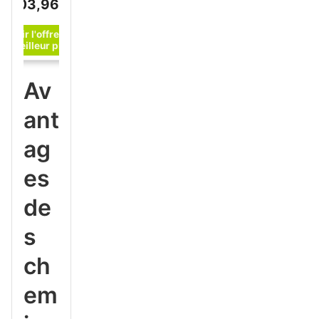
103,96 €
Av
ant
ag
es
de
s
ch
em