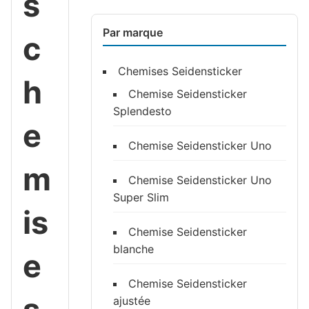
s
Par marque
c
Chemises Seidensticker
h
Chemise Seidensticker
Splendesto
e
Chemise Seidensticker Uno
m
Chemise Seidensticker Uno
Super Slim
is
Chemise Seidensticker
blanche
e
Chemise Seidensticker
ajustée