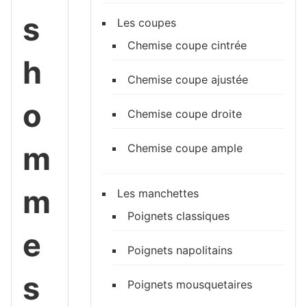
s
Les coupes
Chemise coupe cintrée
h
Chemise coupe ajustée
o
Chemise coupe droite
m
Chemise coupe ample
m
Les manchettes
Poignets classiques
e
Poignets napolitains
s
Poignets mousquetaires