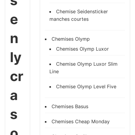
s
Chemise Seidensticker
e
manches courtes
n
Chemises Olymp
Chemises Olymp Luxor
ly
Chemise Olymp Luxor Slim
cr
Line
Chemise Olymp Level Five
a
Chemises Basus
s
Chemises Cheap Monday
o