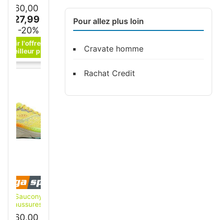
running pour
160,00 €
hommes Guide 19
127,99 €
jaune 48
Pour allez plus loin
-20%
Cravate homme
Rachat Credit
Saucony
Chaussures de
running pour
160,00 €