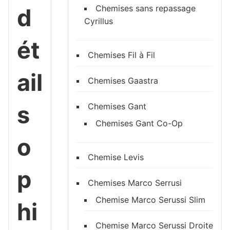
Chemises sans repassage
d
Cyrillus
ét
Chemises Fil à Fil
ail
Chemises Gaastra
s
Chemises Gant
Chemises Gant Co-Op
o
Chemise Levis
p
Chemises Marco Serrusi
Chemise Marco Serussi Slim
hi
Chemise Marco Serussi Droite