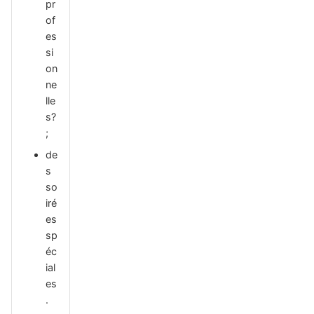
pr
of
es
si
on
ne
lle
s?
;
de
s
so
iré
es
sp
éc
ial
es
.