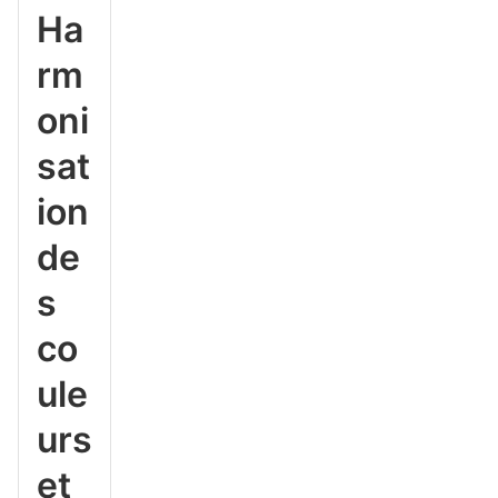
Ha
rm
oni
sat
ion
de
s
co
ule
urs
et