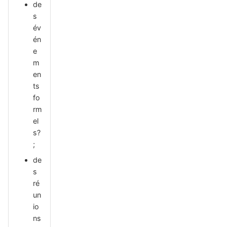
de
s
év
én
e
m
en
ts
fo
rm
el
s?
;
de
s
ré
un
io
ns