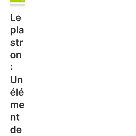
Le
pla
str
on
:
Un
élé
me
nt
de