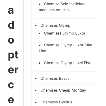
Chemise Seidensticker
a
manches courtes
d
Chemises Olymp
Chemises Olymp Luxor
o
Chemise Olymp Luxor Slim
pt
Line
Chemise Olymp Level Five
er
Chemises Basus
c
Chemises Cheap Monday
e
Chemises Cyrillus