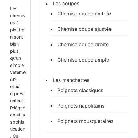
Les coupes
Les
Chemise coupe cintrée
chemis
es à
Chemise coupe ajustée
plastro
n sont
bien
Chemise coupe droite
plus
qu’un
Chemise coupe ample
simple
vêteme
nt?;
Les manchettes
elles
Poignets classiques
représ
entent
Poignets napolitains
l’élégan
ce et la
Poignets mousquetaires
sophis
tication
. Ce