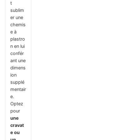
t
sublim
er une
chemis
e à
plastro
n en lui
confér
ant une
dimens
ion
supplé
mentair
e.
Optez
pour
une
cravat
e ou
un