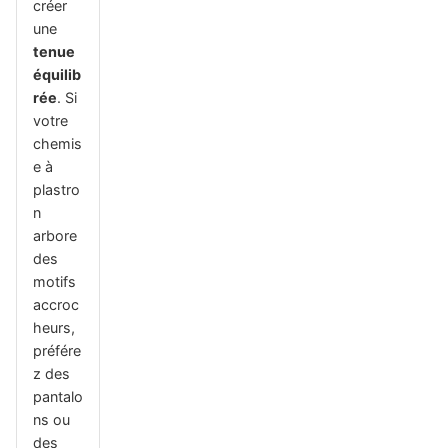
créer
une
tenue
équilib
rée
. Si
votre
chemis
e à
plastro
n
arbore
des
motifs
accroc
heurs,
préfére
z des
pantalo
ns ou
des