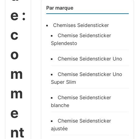
Par marque
e :
Chemises Seidensticker
c
Chemise Seidensticker
Splendesto
o
Chemise Seidensticker Uno
m
Chemise Seidensticker Uno
Super Slim
m
Chemise Seidensticker
blanche
e
Chemise Seidensticker
nt
ajustée