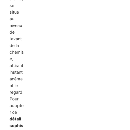
se
situe
au
niveau
de
l’avant
de la
chemis
e,
attirant
instant
anéme
nt le
regard.
Pour
adopte
r ce
détail
sophis