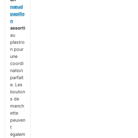
nœud
papillo
n
assorti
au
plastro
n pour
une
coordi
nation
parfait
e. Les
bouton
s de
manch
ette
peuven
t
égalem