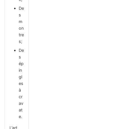
De
s
m
on
tre
s;
De
s
ép
in
gl
es
à
cr
av
at
e.
L’art