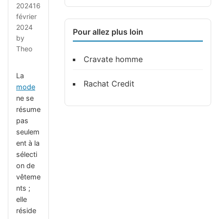
2024
16
février
2024
Pour allez plus loin
by
Theo
Cravate homme
La
Rachat Credit
mode
ne se
résume
pas
seulem
ent à la
sélecti
on de
vêteme
nts ;
elle
réside