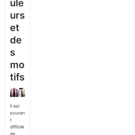
ule
urs
et
de
s
mo
tifs
Il est
souven
t
difficile
de