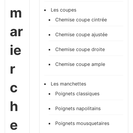
m
Les coupes
Chemise coupe cintrée
ar
Chemise coupe ajustée
ie
Chemise coupe droite
r
Chemise coupe ample
c
Les manchettes
Poignets classiques
h
Poignets napolitains
e
Poignets mousquetaires