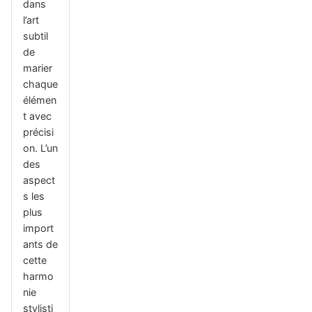
dans
l’art
subtil
de
marier
chaque
élémen
t avec
précisi
on. L’un
des
aspect
s les
plus
import
ants de
cette
harmo
nie
stylisti