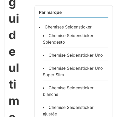
g
Par marque
ui
Chemises Seidensticker
d
Chemise Seidensticker
Splendesto
e
Chemise Seidensticker Uno
ul
Chemise Seidensticker Uno
Super Slim
ti
Chemise Seidensticker
blanche
m
Chemise Seidensticker
ajustée