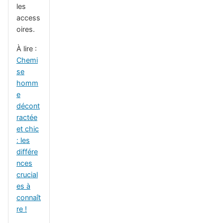
les
access
oires.
À lire :
Chemi
se
homm
e
décont
ractée
et chic
: les
différe
nces
crucial
es à
connaît
re !