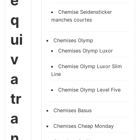
e
Chemise Seidensticker
q
manches courtes
ui
Chemises Olymp
Chemises Olymp Luxor
v
Chemise Olymp Luxor Slim
a
Line
Chemise Olymp Level Five
tr
Chemises Basus
a
Chemises Cheap Monday
n