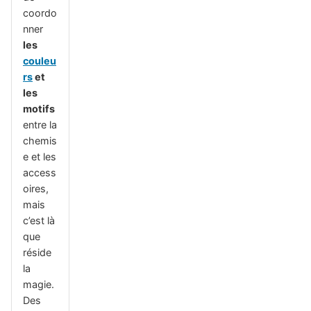
coordo
nner
les
couleu
rs
et
les
motifs
entre la
chemis
e et les
access
oires,
mais
c’est là
que
réside
la
magie.
Des