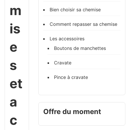
m
Bien choisir sa chemise
is
Comment repasser sa chemise
Les accessoires
e
Boutons de manchettes
s
Cravate
Pince à cravate
et
a
Offre du moment
c